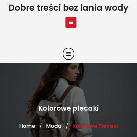
Skip
Dobre treści bez lania wody
to
content
Kolorowe plecaki
Home
Moda
Kolorowe Plecaki
/
/