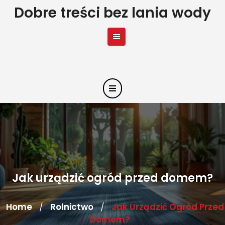
Skip
Dobre treści bez lania wody
to
content
Jak urządzić ogród przed domem?
Home
Rolnictwo
Jak Urządzić Ogród Przed
/
/
Domem?