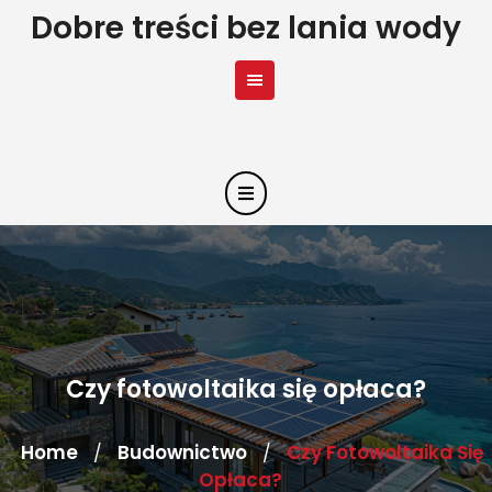
Skip
Dobre treści bez lania wody
to
content
Czy fotowoltaika się opłaca?
Home
Budownictwo
Czy Fotowoltaika Się
/
/
Opłaca?