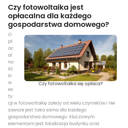
Czy fotowoltaika jest
opłacalna dla każdego
gospodarstwa domowego?
O
pł
ac
al
no
ść
in
w
Czy fotowoltaika się opłaca?
es
ty
cji w fotowoltaikę zależy od wielu czynników i nie
zawsze jest taka sama dla każdego
gospodarstwa domowego. Kluczowym
elementem jest lokalizacja budynku oraz