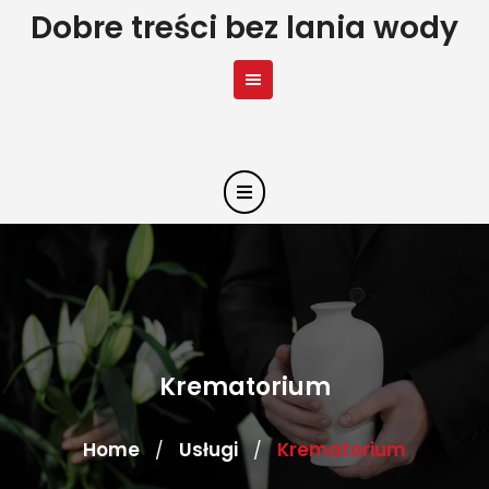
Skip
Dobre treści bez lania wody
to
content
Krematorium
Home
Usługi
Krematorium
/
/