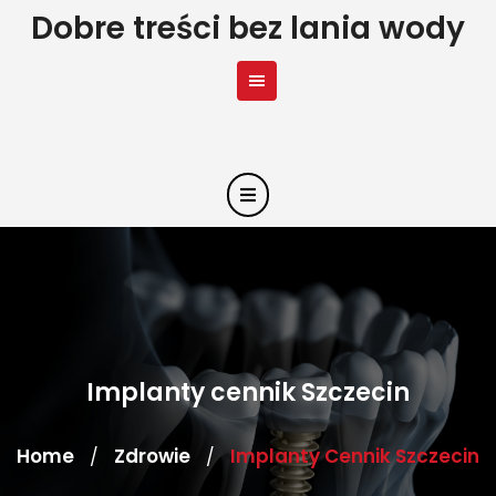
Skip
Dobre treści bez lania wody
to
content
Implanty cennik Szczecin
Home
Zdrowie
Implanty Cennik Szczecin
/
/