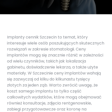
Implanty cennik Szczecin to temat, który
interesuje wiele osób poszukujących skutecznych
rozwiązań w zakresie stomatologii. Ceny
implantów mogą się znacznie różnić w zależności
od wielu czynników, takich jak lokalizacja
gabinetu, doświadczenie lekarza, a także użyte
materiały. W Szczecinie ceny implantów wahają
się zazwyczaj od kilku do kilkunastu tysięcy
złotych za jeden ząb. Warto zwrócić uwagę, że
koszt samego implantu to tylko część
całkowitych wydatków, które mogą obejmować
również konsultacje, zdjęcia rentgenowskie,
zabiegi przygotowawcze oraz koronę na