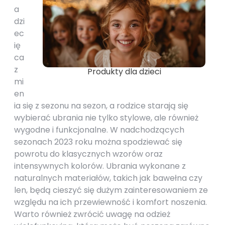
a
dzi
ec
ię
ca
z
Produkty dla dzieci
mi
en
ia się z sezonu na sezon, a rodzice starają się
wybierać ubrania nie tylko stylowe, ale również
wygodne i funkcjonalne. W nadchodzących
sezonach 2023 roku można spodziewać się
powrotu do klasycznych wzorów oraz
intensywnych kolorów. Ubrania wykonane z
naturalnych materiałów, takich jak bawełna czy
len, będą cieszyć się dużym zainteresowaniem ze
względu na ich przewiewność i komfort noszenia.
Warto również zwrócić uwagę na odzież