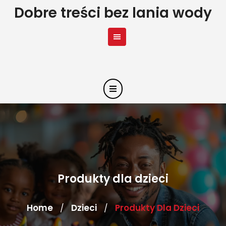
Skip
Dobre treści bez lania wody
to
content
Produkty dla dzieci
Home
Dzieci
Produkty Dla Dzieci
/
/