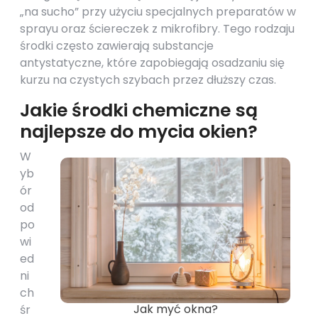
„na sucho” przy użyciu specjalnych preparatów w
sprayu oraz ściereczek z mikrofibry. Tego rodzaju
środki często zawierają substancje
antystatyczne, które zapobiegają osadzaniu się
kurzu na czystych szybach przez dłuższy czas.
Jakie środki chemiczne są
najlepsze do mycia okien?
W
yb
ór
od
po
wi
ed
ni
ch
Jak myć okna?
śr