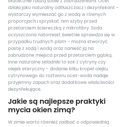
skutecznie radzą sobie z zabrudzeniami. Ocet
działa jako naturalny odtłuszczacz i dezynfekant –
wystarczy wymieszać go z wodą w równych
proporcjach i spryskać nim szyby przed
przetarciem ściereczką z mikrofibry. Soda
oczyszczona natomiast świetnie sprawdza się w
przypadku trudnych plam – można stworzyć
pastę z sodą i wodą oraz nanieść ją na
zabrudzone miejsca przed przetarciem gąbką.
Inne naturalne składniki to sok z cytryny czy
olejek eteryczny – dodanie kilku kropel olejku
cytrynowego do roztworu ocet-woda nadaje
przyjemny zapach oraz dodatkowe właściwości
dezynfekujące.
Jakie są najlepsze praktyki
mycia okien zimą?
W zimie warto również zadbać o odpowiednią