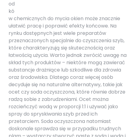
od
kó
w chemicznych do mycia okien może znacznie
ułatwić pracę i poprawić efekty końcowe. Na
rynku dostępnych jest wiele preparatów
przeznaczonych specjalnie do czyszczenia szyb,
które charakteryzują się skutecznością oraz
łatwością użycia. Warto jednak zwrócić uwagę na
skład tych produktów – niektóre mogą zawierać
substancje drażniące lub szkodliwe dla zdrowia
oraz środowiska. Dlatego coraz więcej osób
decyduje się na naturalne alternatywy, takie jak
ocet czy soda oczyszczona, które równie dobrze
radzą sobie z zabrudzeniami. Ocet można
rozcieńczyć wodą w proporcji 1:1 i używać jako
spray do spryskiwania szyb przed ich
przetarciem. Soda oczyszczona natomiast
doskonale sprawdza się w przypadku trudnych
plam – wystarczy stworzyć pastę z sodą i wodą i