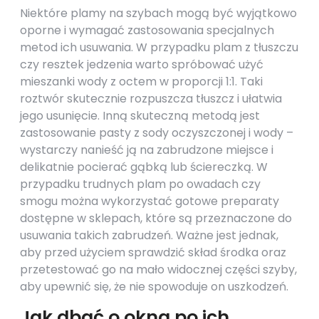
Niektóre plamy na szybach mogą być wyjątkowo
oporne i wymagać zastosowania specjalnych
metod ich usuwania. W przypadku plam z tłuszczu
czy resztek jedzenia warto spróbować użyć
mieszanki wody z octem w proporcji 1:1. Taki
roztwór skutecznie rozpuszcza tłuszcz i ułatwia
jego usunięcie. Inną skuteczną metodą jest
zastosowanie pasty z sody oczyszczonej i wody –
wystarczy nanieść ją na zabrudzone miejsce i
delikatnie pocierać gąbką lub ściereczką. W
przypadku trudnych plam po owadach czy
smogu można wykorzystać gotowe preparaty
dostępne w sklepach, które są przeznaczone do
usuwania takich zabrudzeń. Ważne jest jednak,
aby przed użyciem sprawdzić skład środka oraz
przetestować go na mało widocznej części szyby,
aby upewnić się, że nie spowoduje on uszkodzeń.
Jak dbać o okna po ich