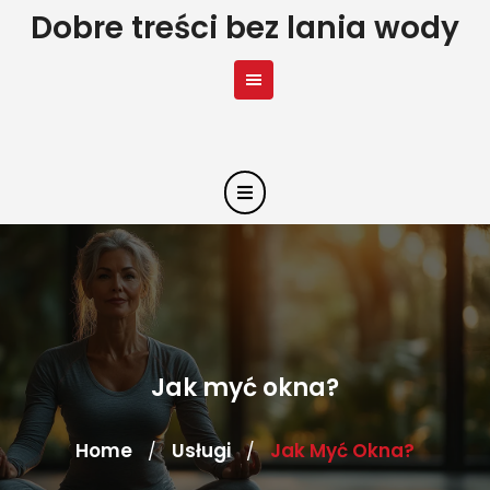
Skip
Dobre treści bez lania wody
to
content
Jak myć okna?
Home
Usługi
Jak Myć Okna?
/
/