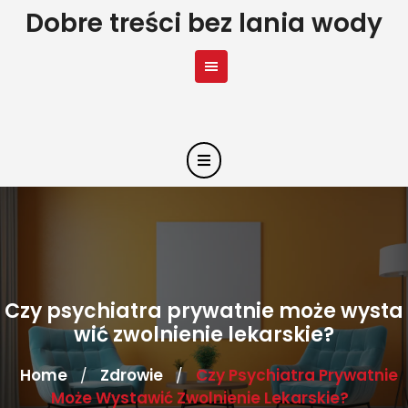
Skip
Dobre treści bez lania wody
to
content
Czy psychiatra prywatnie może wysta
wić zwolnienie lekarskie?
Home
Zdrowie
Czy Psychiatra Prywatnie
/
/
Może Wystawić Zwolnienie Lekarskie?