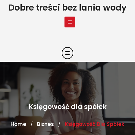
Skip
Dobre treści bez lania wody
to
content
Księgowość dla spółek
Home
Biznes
Księgowość Dla Spółek
/
/