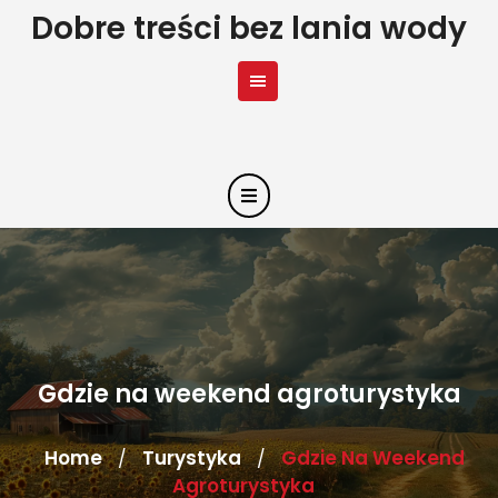
Skip
Dobre treści bez lania wody
to
content
Gdzie na weekend agroturystyka
Home
Turystyka
Gdzie Na Weekend
/
/
Agroturystyka