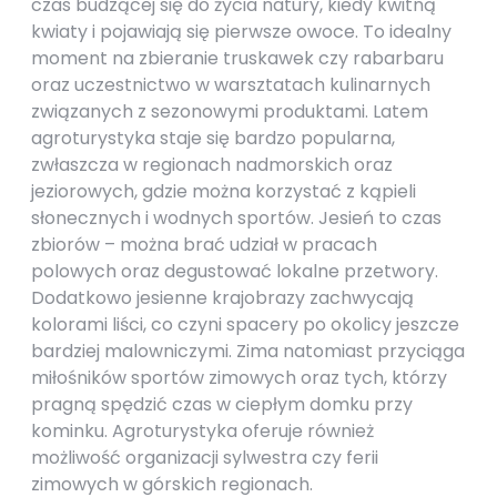
czas budzącej się do życia natury, kiedy kwitną
kwiaty i pojawiają się pierwsze owoce. To idealny
moment na zbieranie truskawek czy rabarbaru
oraz uczestnictwo w warsztatach kulinarnych
związanych z sezonowymi produktami. Latem
agroturystyka staje się bardzo popularna,
zwłaszcza w regionach nadmorskich oraz
jeziorowych, gdzie można korzystać z kąpieli
słonecznych i wodnych sportów. Jesień to czas
zbiorów – można brać udział w pracach
polowych oraz degustować lokalne przetwory.
Dodatkowo jesienne krajobrazy zachwycają
kolorami liści, co czyni spacery po okolicy jeszcze
bardziej malowniczymi. Zima natomiast przyciąga
miłośników sportów zimowych oraz tych, którzy
pragną spędzić czas w ciepłym domku przy
kominku. Agroturystyka oferuje również
możliwość organizacji sylwestra czy ferii
zimowych w górskich regionach.