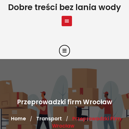
Skip
Dobre treści bez lania wody
to
content
Przeprowadzki firm Wrocław
Home
Transport
Przeprowadzki Firm
/
/
Wrocław