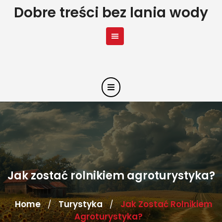
Skip
Dobre treści bez lania wody
to
content
Jak zostać rolnikiem agroturystyka?
Home
Turystyka
Jak Zostać Rolnikiem
/
/
Agroturystyka?