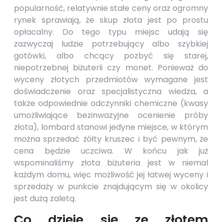
popularność, relatywnie stałe ceny oraz ogromny
rynek sprawiają, że skup złota jest po prostu
opłacalny. Do tego typu miejsc udają się
zazwyczaj ludzie potrzebujący albo szybkiej
gotówki, albo chcący pozbyć się starej,
niepotrzebnej biżuterii czy monet. Ponieważ do
wyceny złotych przedmiotów wymagane jest
doświadczenie oraz specjalistyczna wiedza, a
także odpowiednie odczynniki chemiczne (kwasy
umożliwiające bezinwazyjne ocenienie próby
złota),
lombard
stanowi jedyne miejsce, w którym
można sprzedać żółty kruszec i być pewnym, że
cena będzie uczciwa. W końcu jak już
wspominaliśmy złota biżuteria jest w niemal
każdym domu, więc możliwość jej łatwej wyceny i
sprzedaży w punkcie znajdującym się w okolicy
jest dużą zaletą.
Co dzieje się ze złotem