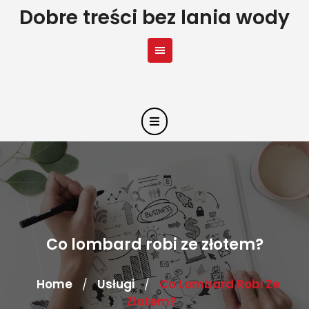
Skip
Dobre treści bez lania wody
to
content
Co lombard robi ze złotem?
Home
Usługi
Co Lombard Robi Ze
/
/
Złotem?