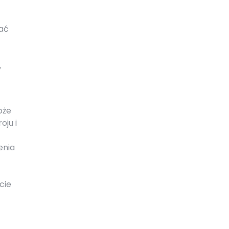
ać
,
oże
oju i
enia
cie