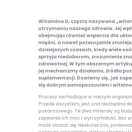
Witamina D, często nazywana „wita
utrzymaniu naszego zdrowia. Jej wpł
obejmując również wsparcie dla ukł
mięśni, a nawet potencjalnie zmniejs
dzisiejszych czasach, kiedy wiele os
sprzyja niedoborom, zrozumienie zn
zdrowotnej. W tym obszernym artykule
jej mechanizmy działania, źródła po
suplementacji. Dowiemy się, jak zap
się dobrym samopoczuciem i witalnoś
Procesy zachodzące w naszym organizm
Przede wszystkim, jest ona niezbędna d
pokarmowego. Te dwa minerały są budul
zapewnia ich moc i wytrzymałość. Bez w
może okazać się nieskuteczna, ponieważ