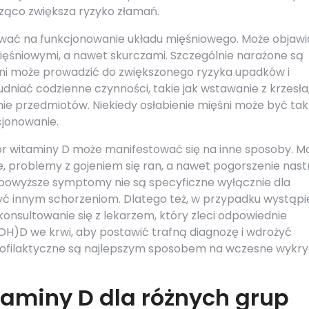
ząco zwiększa ryzyko złamań.
wać na funkcjonowanie układu mięśniowego. Może objawi
mięśniowymi, a nawet skurczami. Szczególnie narażone są
ęśni może prowadzić do zwiększonego ryzyka upadków i
niać codzienne czynności, takie jak wstawanie z krzesła
e przedmiotów. Niekiedy osłabienie mięśni może być tak
cjonowanie.
 witaminy D może manifestować się na inne sposoby. M
, problemy z gojeniem się ran, a nawet pogorszenie nastr
 powyższe symptomy nie są specyficzne wyłącznie dla
ć innym schorzeniom. Dlatego też, w przypadku wystąpi
onsultowanie się z lekarzem, który zleci odpowiednie
H)D we krwi, aby postawić trafną diagnozę i wdrożyć
profilaktyczne są najlepszym sposobem na wczesne wykry
aminy D dla różnych grup