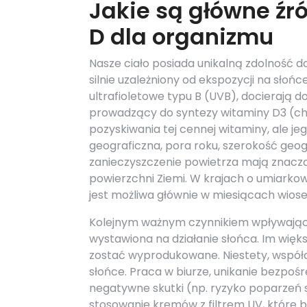
Jakie są główne źr
D dla organizmu
Nasze ciało posiada unikalną zdolność do
silnie uzależniony od ekspozycji na sło
ultrafioletowe typu B (UVB), docierają do
prowadzący do syntezy witaminy D3 (cho
pozyskiwania tej cennej witaminy, ale je
geograficzna, pora roku, szerokość geo
zanieczyszczenie powietrza mają znacz
powierzchni Ziemi. W krajach o umiarkow
jest możliwa głównie w miesiącach wios
Kolejnym ważnym czynnikiem wpływającym
wystawiona na działanie słońca. Im więks
zostać wyprodukowane. Niestety, współc
słońce. Praca w biurze, unikanie bezpoś
negatywne skutki (np. ryzyko poparzeń 
stosowanie kremów z filtrem UV, które 