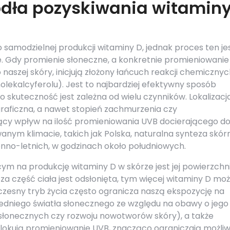
ódła pozyskiwania witamin
 samodzielnej produkcji witaminy D, jednak proces ten je
ńce. Gdy promienie słoneczne, a konkretnie promieniowanie
 naszej skóry, inicjują złożony łańcuch reakcji chemicznyc
lekalcyferolu). Jest to najbardziej efektywny sposób
go skuteczność jest zależna od wielu czynników. Lokalizacj
graficzna, a nawet stopień zachmurzenia czy
ący wpływ na ilość promieniowania UVB docierającego d
anym klimacie, takich jak Polska, naturalna synteza skór
enno-letnich, w godzinach około południowych.
 na produkcję witaminy D w skórze jest jej powierzchn
za część ciała jest odsłonięta, tym więcej witaminy D mo
zesny tryb życia często ogranicza naszą ekspozycję na
redniego światła słonecznego ze względu na obawy o jego
słonecznych czy rozwoju nowotworów skóry), a także
blokują promieniowanie UVB, znacząco ograniczają możli