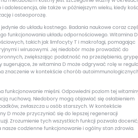
 na metabolizm kostny jest szczególnie ważny w okresac
 i adolescencja, ale także w późniejszym wieku, kiedy kośc
zację i osteoporozę.
ę jedynie do układu kostnego. Badania naukowe coraz częś
wego funkcjonowania układu odpornościowego. Witamina D
iowych, takich jak limfocyty T i makrofagi, pomagając
ryjnymi i wirusowymi. Jej niedobór może prowadzić do
onnych, zwiększając podatność na przeziębienia, grypę 
dy sugerujące, że witamina D może odgrywać rolę w regula
a znaczenie w kontekście chorób autoimmunologicznych
na funkcjonowanie mięśni. Odpowiedni poziom tej witamin
nacją ruchową. Niedobory mogą objawiać się osłabieniem
upadków, zwłaszcza u osób starszych. W kontekście
y D może przyczyniać się do lepszej regeneracji
uzji. Zrozumienie tych wszystkich funkcji pozwala docenić,
 nasze codzienne funkcjonowanie i ogólny stan zdrowia.