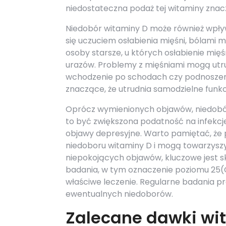
niedostateczna podaż tej witaminy znac
Niedobór witaminy D może również wpły
się uczuciem osłabienia mięśni, bólami 
osoby starsze, u których osłabienie mi
urazów. Problemy z mięśniami mogą utrud
wchodzenie po schodach czy podnoszeni
znaczące, że utrudnia samodzielne funk
Oprócz wymienionych objawów, niedobór
to być zwiększona podatność na infekcje
objawy depresyjne. Warto pamiętać, że
niedoboru witaminy D i mogą towarzyszy
niepokojących objawów, kluczowe jest sk
badania, w tym oznaczenie poziomu 25(O
właściwe leczenie. Regularne badania 
ewentualnych niedoborów.
Zalecane dawki wit