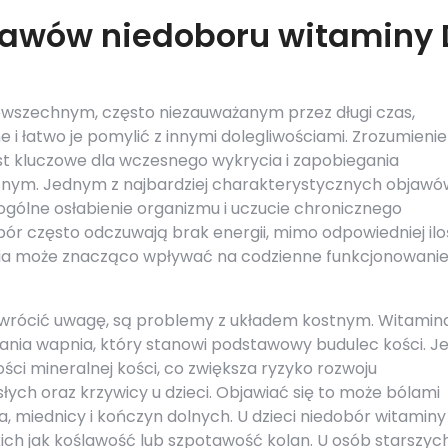
awów niedoboru witaminy 
wszechnym, często niezauważanym przez długi czas,
i łatwo je pomylić z innymi dolegliwościami. Zrozumienie
t kluczowe dla wczesnego wykrycia i zapobiegania
ym. Jednym z najbardziej charakterystycznych objawó
ogólne osłabienie organizmu i uczucie chronicznego
bór często odczuwają brak energii, mimo odpowiedniej ilo
nia może znacząco wpływać na codzienne funkcjonowanie
wrócić uwagę, są problemy z układem kostnym. Witamin
ania wapnia, który stanowi podstawowy budulec kości. Je
ści mineralnej kości, co zwiększa ryzyko rozwoju
łych oraz krzywicy u dzieci. Objawiać się to może bólami
a, miednicy i kończyn dolnych. U dzieci niedobór witaminy
ich jak koślawość lub szpotawość kolan. U osób starszyc