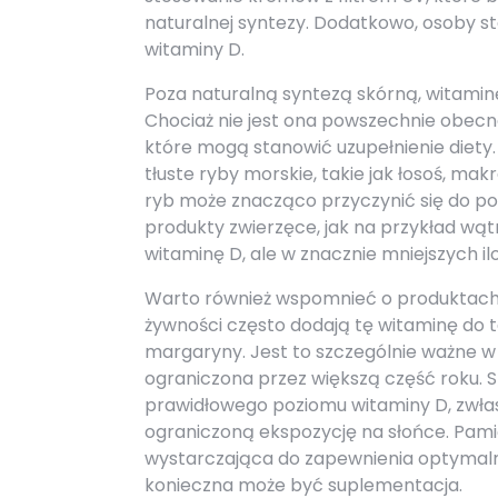
naturalnej syntezy. Dodatkowo, osoby s
witaminy D.
Poza naturalną syntezą skórną, witami
Chociaż nie jest ona powszechnie obecna
które mogą stanowić uzupełnienie diety
tłuste ryby morskie, takie jak łosoś, mak
ryb może znacząco przyczynić się do po
produkty zwierzęce, jak na przykład wąt
witaminę D, ale w znacznie mniejszych il
Warto również wspomnieć o produktach
żywności często dodają tę witaminę do t
margaryny. Jest to szczególnie ważne w 
ograniczona przez większą część roku.
prawidłowego poziomu witaminy D, zwłas
ograniczoną ekspozycję na słońce. Pami
wystarczająca do zapewnienia optymaln
konieczna może być suplementacja.