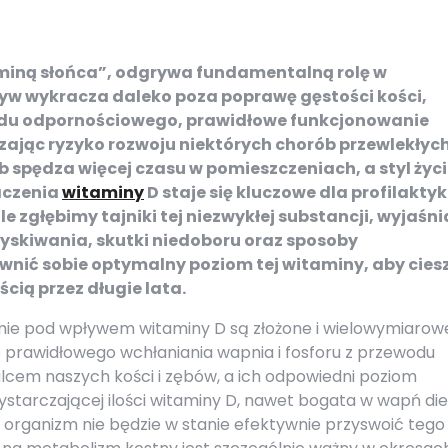
miną słońca”, odgrywa fundamentalną rolę w
yw wykracza daleko poza poprawę gęstości kości,
adu odpornościowego, prawidłowe funkcjonowanie
zając ryzyko rozwoju niektórych chorób przewlekłyc
ób spędza więcej czasu w pomieszczeniach, a styl życ
aczenia
witaminy
D staje się kluczowe dla profilaktyk
 zgłębimy tajniki tej niezwykłej substancji, wyjaśni
zyskiwania, skutki niedoboru oraz sposoby
ewnić sobie optymalny poziom tej witaminy, aby cies
cią przez długie lata.
ie pod wpływem witaminy D są złożone i wielowymiarow
o prawidłowego wchłaniania wapnia i fosforu z przewodu
cem naszych kości i zębów, a ich odpowiedni poziom
ystarczającej ilości witaminy D, nawet bogata w wapń di
 organizm nie będzie w stanie efektywnie przyswoić tego