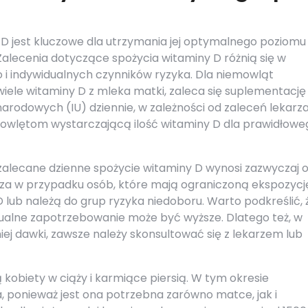
 D jest kluczowe dla utrzymania jej optymalnego poziomu
Zalecenia dotyczące spożycia witaminy D różnią się w
go i indywidualnych czynników ryzyka. Dla niemowląt
wiele witaminy D z mleka matki, zaleca się suplementację
rodowych (IU) dziennie, w zależności od zaleceń lekarz
mowlętom wystarczającą ilość witaminy D dla prawidłowe
h, zalecane dzienne spożycie witaminy D wynosi zazwyczaj 
sza w przypadku osób, które mają ograniczoną ekspozycj
 lub należą do grup ryzyka niedoboru. Warto podkreślić, 
idualne zapotrzebowanie może być wyższe. Dlatego też, w
j dawki, zawsze należy skonsultować się z lekarzem lub
obiety w ciąży i karmiące piersią. W tym okresie
 ponieważ jest ona potrzebna zarówno matce, jak i