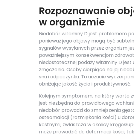
Rozpoznawanie obj
w organizmie
Niedobór witaminy D jest problemem po
ponieważ jego objawy mogą być subtelne 
sygnałów wysyłanych przez organizm jes
poważniejszym konsekwencjom zdrowotn
niedostatecznej podaży witaminy D jest 
zmęczenia. Osoby cierpiące na jej niedo
snu i odpoczynku. To uczucie wyczerpa
obniżając jakość życia i produktywność.
Kolejnym symptomem, na który warto z
jest niezbędna do prawidłowego wchłani
niedobór prowadzi do zmniejszenia gęsto
osteomalacji (rozmiękania kości) u doros
kostnymi, zwłaszcza w okolicy kręgosłup
może prowadzić do deformacji kości, tak