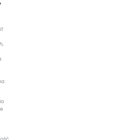
y
st
h,
a
o
na
ia
że
wość