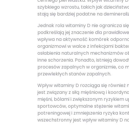
cennego pierwiastka. Wpływ witaminy D
szybkiego wzrostu, takich jak dzieciństwo
stają się bardziej podatne na deminerali
Jednak rola witaminy D nie ogranicza si
podkreślają jej znaczenie dla prawidło
wpływa na aktywność komórek odpornośc
organizmowi w walce z infekcjami bakte
osłabienia naturalnych mechanizmów obr
inne schorzenia. Ponadto, istnieją dowo
procesów zapalnych w organizmie, co m
przewlekłych stanów zapalnych.
Wpływ witaminy D rozciąga się również 
jest związany z siłą mięśniową i koordy
mięśni, bólami i zwiększonym ryzykiem 
sportowców, optymalne stężenie witamin
potreningowej i zmniejszenia ryzyka kont
wszechstronny jest wpływ witaminy D na