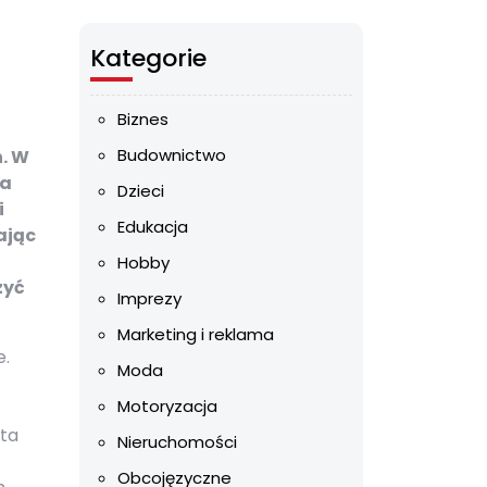
Kategorie
Biznes
Budownictwo
h. W
ia
Dzieci
i
Edukacja
ając
Hobby
zyć
Imprezy
Marketing i reklama
e.
Moda
Motoryzacja
eta
Nieruchomości
Obcojęzyczne