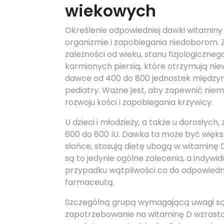
wiekowych
Określenie odpowiedniej dawki witaminy
organizmie i zapobiegania niedoborom. 
zależności od wieku, stanu fizjologiczne
karmionych piersią, które otrzymują nie
dawce od 400 do 800 jednostek międzyna
pediatry. Ważne jest, aby zapewnić nie
rozwoju kości i zapobiegania krzywicy.
U dzieci i młodzieży, a także u dorosłyc
600 do 800 IU. Dawka ta może być więk
słońce, stosują dietę ubogą w witaminę D
są to jedynie ogólne zalecenia, a indyw
przypadku wątpliwości co do odpowiednie
farmaceutą.
Szczególną grupą wymagającą uwagi są k
zapotrzebowanie na witaminę D wzrasta,