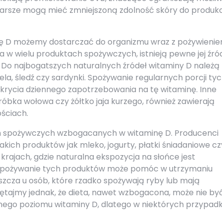
tarsze mogą mieć zmniejszoną zdolność skóry do produkc
nę D możemy dostarczać do organizmu wraz z pożywienie
 w wielu produktach spożywczych, istnieją pewne jej źród
. Do najbogatszych naturalnych źródeł witaminy D należą
rela, śledź czy sardynki. Spożywanie regularnych porcji ty
krycia dziennego zapotrzebowania na tę witaminę. Inne
róbka wołowa czy żółtko jaja kurzego, również zawierają
ościach.
 spożywczych wzbogacanych w witaminę D. Producenci
akich produktów jak mleko, jogurty, płatki śniadaniowe cz
krajach, gdzie naturalna ekspozycja na słońce jest
 Spożywanie tych produktów może pomóc w utrzymaniu
zcza u osób, które rzadko spożywają ryby lub mają
ętajmy jednak, że dieta, nawet wzbogacona, może nie by
ego poziomu witaminy D, dlatego w niektórych przypad