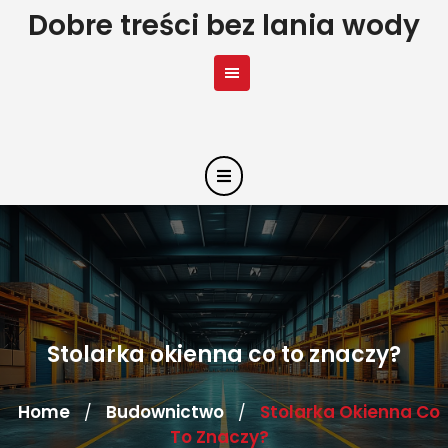
Skip
Dobre treści bez lania wody
to
content
Stolarka okienna co to znaczy?
Home
Budownictwo
Stolarka Okienna Co
/
/
To Znaczy?