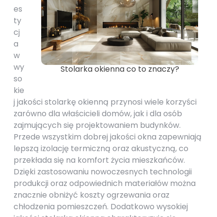
es
ty
cj
a
w
wy
Stolarka okienna co to znaczy?
so
kie
j jakości stolarkę okienną przynosi wiele korzyści
zarówno dla właścicieli domów, jak i dla osób
zajmujących się projektowaniem budynków.
Przede wszystkim dobrej jakości okna zapewniają
lepszą izolację termiczną oraz akustyczną, co
przekłada się na komfort życia mieszkańców.
Dzięki zastosowaniu nowoczesnych technologii
produkcji oraz odpowiednich materiałów można
znacznie obniżyć koszty ogrzewania oraz
chłodzenia pomieszczeń. Dodatkowo wysokiej