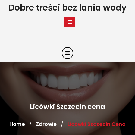
Skip
Dobre treści bez lania wody
to
content
Licówki Szczecin cena
Home
Zdrowie
Licówki Szczecin Cena
/
/