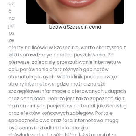
eź
ć
na
jle
Licówki Szczecin cena
ps
ze
oferty na licówki w Szczecinie, warto skorzystać z
kilku sprawdzonych metod poszukiwania. Po
pierwsze, zaleca się przeszukiwanie internetu w
celu porównania ofert różnych gabinetów
stomatologicznych. Wiele klinik posiada swoje
strony internetowe, gdzie można znaleźć
szczegółowe informacje o oferowanych usługach
oraz cennikach. Dobrze jest także zapoznać się z
opiniami innych pacjentów na temat jakości usług
oraz efektów końcowych zabiegów. Portale
społecznościowe oraz fora internetowe mogą
być cennym źródłem informacji o
doświadczeniach osób, które już skorzystały z