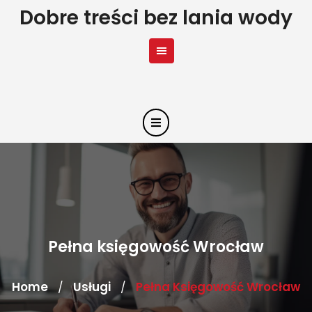
Skip
Dobre treści bez lania wody
to
content
Pełna księgowość Wrocław
Home
Usługi
Pełna Księgowość Wrocław
/
/