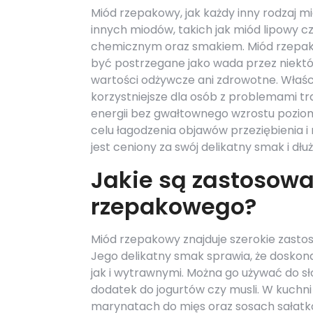
Miód rzepakowy, jak każdy inny rodzaj mi
innych miodów, takich jak miód lipowy 
chemicznym oraz smakiem. Miód rzepako
być postrzegane jako wada przez niektó
wartości odżywcze ani zdrowotne. Wła
korzystniejsze dla osób z problemami tr
energii bez gwałtownego wzrostu poziomu
celu łagodzenia objawów przeziębienia i 
jest ceniony za swój delikatny smak i dłu
Jakie są zastosowa
rzepakowego?
Miód rzepakowy znajduje szerokie zastoso
Jego delikatny smak sprawia, że doskona
jak i wytrawnymi. Można go używać do s
dodatek do jogurtów czy musli. W kuchn
marynatach do mięs oraz sosach sałatko