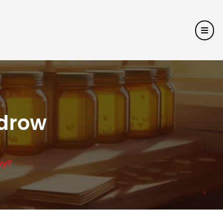
zdrow
wy?