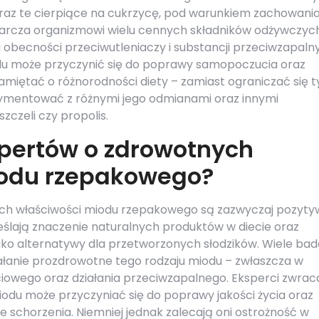
oraz te cierpiące na cukrzycę, pod warunkiem zachowani
tarcza organizmowi wielu cennych składników odżywczyc
 obecności przeciwutleniaczy i substancji przeciwzapaln
du może przyczynić się do poprawy samopoczucia oraz
miętać o różnorodności diety – zamiast ograniczać się t
rymentować z różnymi jego odmianami oraz innymi
zczeli czy propolis.
spertów o zdrowotnych
iodu rzepakowego?
ch właściwości miodu rzepakowego są zazwyczaj pozyty
kreślają znaczenie naturalnych produktów w diecie oraz
ako alternatywy dla przetworzonych słodzików. Wiele ba
łanie prozdrowotne tego rodzaju miodu – zwłaszcza w
iowego oraz działania przeciwzapalnego. Eksperci zwrac
odu może przyczyniać się do poprawy jakości życia oraz
 schorzenia. Niemniej jednak zalecają oni ostrożność w