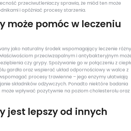
ecność przeciwutleniaczy sprawia, że miód ten może
dnikami i opóźniać procesy starzenia.
y może pomóc w leczeniu
wany jako naturalny środek wspomagający leczenie różn
m właściwościom przeciwzapalnym i antybakteryjnym moż
iębienia czy grypy. Spożywanie go w połączeniu z ciepł
ólu gardła oraz wspierać układ odpornościowy w walce z
 wspomagać procesy trawienne – jego enzymy ułatwiają
janie składników odżywczych. Ponadto niektóre badania
du może wpływać pozytywnie na poziom cholesterolu oraz
 jest lepszy od innych