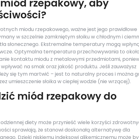
miód rzepakowy, aby
ściwości?
owotnych miodu rzepakowego, ważne jest jego prawidłowe
ymany w szczelnie zamkniętym słoiku w chłodnym i cie
światła słonecznego. Ekstremalne temperatury mogą wpłyn
żywcze. Optymalna temperatura przechowywania to około
nikanie kontaktu miodu z metalowymi przedmiotami, ponie
 wpływać na smak oraz jakość produktu. Jeśli zauważysz
leży się tym martwić – jest to naturalny proces i można g
ez umieszczenie słoika w ciepłej wodzie (nie wrzącej).
zić miód rzepakowy do
ziennej diety może przynieść wiele korzyści zdrowotn
wości sprawiają, że stanowi doskonałą alternatywę dla
wanego. Dzięki niskiemu indeksowi glikemicznemu może b