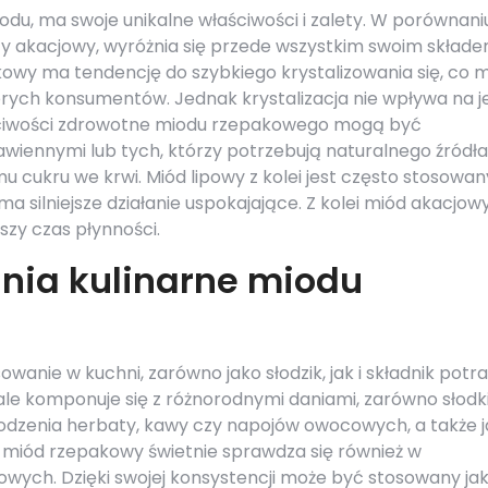
odu, ma swoje unikalne właściwości i zalety. W porównani
czy akacjowy, wyróżnia się przede wszystkim swoim skład
wy ma tendencję do szybkiego krystalizowania się, co 
rych konsumentów. Jednak krystalizacja nie wpływa na j
ściwości zdrowotne miodu rzepakowego mogą być
awiennymi lub tych, którzy potrzebują naturalnego źródła
 cukru we krwi. Miód lipowy z kolei jest często stosowan
ma silniejsze działanie uspokajające. Z kolei miód akacjow
ższy czas płynności.
nia kulinarne miodu
wanie w kuchni, zarówno jako słodzik, jak i składnik potr
le komponuje się z różnorodnymi daniami, zarówno słodki
łodzenia herbaty, kawy czy napojów owocowych, a także 
i miód rzepakowy świetnie sprawdza się również w
wych. Dzięki swojej konsystencji może być stosowany ja