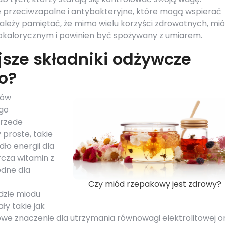
 przeciwzapalne i antybakteryjne, które mogą wspierać
należy pamiętać, że mimo wielu korzyści zdrowotnych, mi
kalorycznym i powinien być spożywany z umiarem.
jsze składniki odżywcze
o?
ków
ego
Przede
 proste, takie
dło energii dla
cza witamin z
ędne dla
Czy miód rzepakowy jest zdrowy?
dzie miodu
ły takie jak
owe znaczenie dla utrzymania równowagi elektrolitowej o