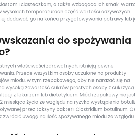
 ciastom i ciasteczkom, a także wzbogaca ich smak. Wart
 w wysokich temperaturach część wartości odżywczych
epiej dodawać go na końcu przygotowywania potrawy lub 
iwwskazania do spożywania
o?
stnych właściwości zdrowotnych, istnieją pewne
wania. Przede wszystkim osoby uczulone na produkty
ajów miodu, w tym rzepakowego, aby nie narażać się na
u na wysoką zawartość cukrów prostych osoby z cukrzycą
tacji z lekarzem lub dietetykiem. Miód rzepakowy nie jes
12 miesiąca życia ze względu na ryzyko wystąpienia botul
ywanej przez toksyny bakterii Clostridium botulinum. O
ż zwrócić uwagę na ilość spożywanego miodu ze względu