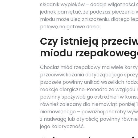
składnik wypieków – dodaje wilgotności
jednak pamiętać, że podczas pieczenia
miodu może ulec zniszczeniu, dlatego l
polewę na gotowe dania.
Czy istnieją przec
miodu rzepakoweg
Chociaż miód rzepakowy ma wiele korzy
przeciwwskazania dotyczące jego spoży
pszczele powinny unikać wszelkich rodz
reakcje alergiczne. Ponadto ze względ
powinny spożywać go ostrożnie i w konsul
również zalecany dla niemowląt poniżej 
niemowlęcego – poważnej choroby wywoł
z nadwagą lub otyłością powinny równie
jego kaloryczność.