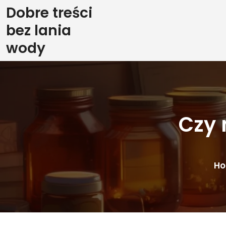
Skip
Dobre treści
to
bez lania
content
wody
Czy 
H