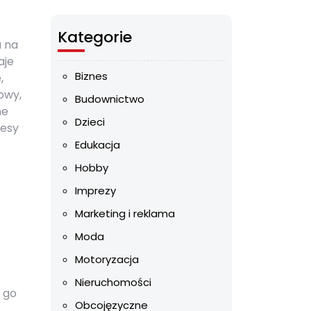
Kategorie
u na
aje
Biznes
,
owy,
Budownictwo
ne
Dzieci
cesy
Edukacja
Hobby
Imprezy
Marketing i reklama
Moda
Motoryzacja
Nieruchomości
 go
Obcojęzyczne