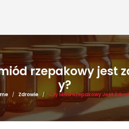
miód rzepakowy jest 
y?
ome
Zdrowie
Czy Miód Rzepakowy Jest Zdro
/
/