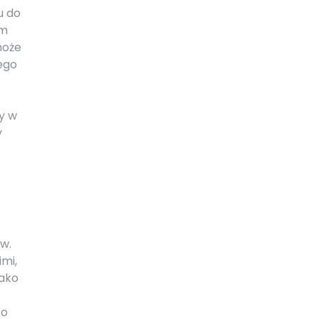
u do
em
może
ego
y w
y
aw.
mi,
jako
ko