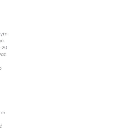
mnym
ąć
 20
waż
o
ych
yć