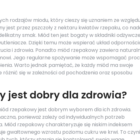
ych rodzajów miodu, który cieszy się uznaniem ze względ
y jest przez pszczoły z nektaru kwiatów rzepaku, co nad
elikatny smak. Miód ten jest bogaty w składniki odżywcze
iwutleniacze. Dzięki temu może wspierać układ odporności
ucia i zdrowia. Ponadto miód rzepakowy zawiera natural
nizmowi. Jego regularne spożywanie może wspomagać pro
bienia. Warto jednak pamiętać, że każdy miód ma swoje
że różnić się w zależności od pochodzenia oraz sposobu
 jest dobry dla zdrowia?
 miód rzepakowy jest dobrym wyborem dla ich zdrowia.
naczna, ponieważ zależy od indywidualnych potrzeb
. Miód rzepakowy charakteryzuje się niskim indeksem
uje gwałtownego wzrostu poziomu cukru we krwi. To czyni
b tych, którzy starają się kontrolować swoją wagę.