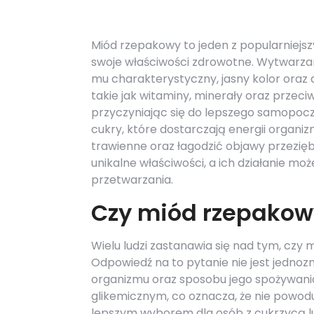
Miód rzepakowy to jeden z popularniejsz
swoje właściwości zdrowotne. Wytwarzan
mu charakterystyczny, jasny kolor oraz d
takie jak witaminy, minerały oraz przec
przyczyniając się do lepszego samopocz
cukry, które dostarczają energii orga
trawienne oraz łagodzić objawy przezię
unikalne właściwości, a ich działanie mo
przetwarzania.
Czy miód rzepakowy
Wielu ludzi zastanawia się nad tym, czy
Odpowiedź na to pytanie nie jest jednoz
organizmu oraz sposobu jego spożywania
glikemicznym, co oznacza, że nie powod
lepszym wyborem dla osób z cukrzycą lu