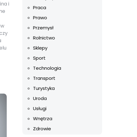
na i
Praca
ane
Prawo
 w
Przemysł
 czy
Rolnictwo
a
elu
Sklepy
Sport
Technologia
Transport
Turystyka
Uroda
Usługi
Wnętrza
Zdrowie