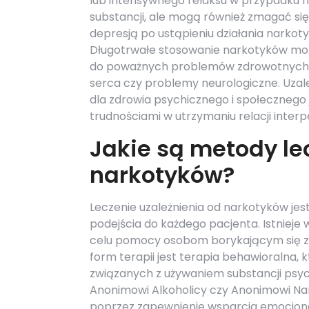
lub intensywnego relaksu w przypadku n
substancji, ale mogą również zmagać się
depresją po ustąpieniu działania narkoty
Długotrwałe stosowanie narkotyków mo
do poważnych problemów zdrowotnych t
serca czy problemy neurologiczne. Uzal
dla zdrowia psychicznego i społecznego 
trudnościami w utrzymaniu relacji inter
Jakie są metody le
narkotyków?
Leczenie uzależnienia od narkotyków j
podejścia do każdego pacjenta. Istniej
celu pomocy osobom borykającym się z 
form terapii jest terapia behawioralna,
związanych z używaniem substancji psy
Anonimowi Alkoholicy czy Anonimowi Nar
poprzez zapewnienie wsparcia emocjon