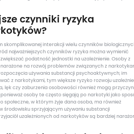
sze czynniki ryzyka
rkotyków?
m skomplikowanej interakcji wielu czynników biologicznyc
ród najważniejszych czynników ryzyka można wymienić
większać podatność jednostki na uzależnienie. Osoby z
iej narażone na rozwój problemów związanych z narkotyka
 rozpoczęcia używania substancji psychoaktywnych; im
ć z narkotykami, tym większe ryzyko rozwoju uzależnie
a, lęk czy zaburzenia osobowości również mogą przyczyn
, ponieważ osoby te często sięgają po narkotyki jako spo
ko społeczne, w którym żyje dana osoba, ma również
w środowisku sprzyjającym używaniu substancji
zyjaciół uzależnionych od narkotyków są bardziej narażo