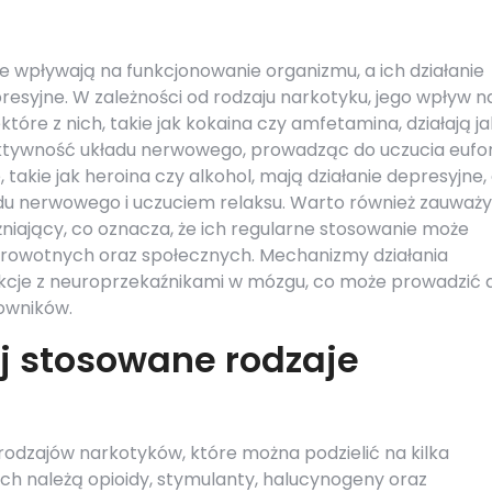
e wpływają na funkcjonowanie organizmu, a ich działanie
resyjne. W zależności od rodzaju narkotyku, jego wpływ n
ektóre z nich, takie jak kokaina czy amfetamina, działają j
aktywność układu nerwowego, prowadząc do uczucia eufor
, takie jak heroina czy alkohol, mają działanie depresyjne,
du nerwowego i uczuciem relaksu. Warto również zauważy
niający, co oznacza, że ich regularne stosowanie może
owotnych oraz społecznych. Mechanizmy działania
akcje z neuroprzekaźnikami w mózgu, co może prowadzić 
owników.
ej stosowane rodzaje
rodzajów narkotyków, które można podzielić na kilka
ych należą opioidy, stymulanty, halucynogeny oraz