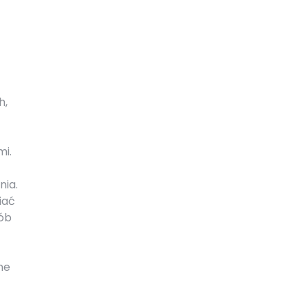
h,
mi.
nia.
iać
sób
ne