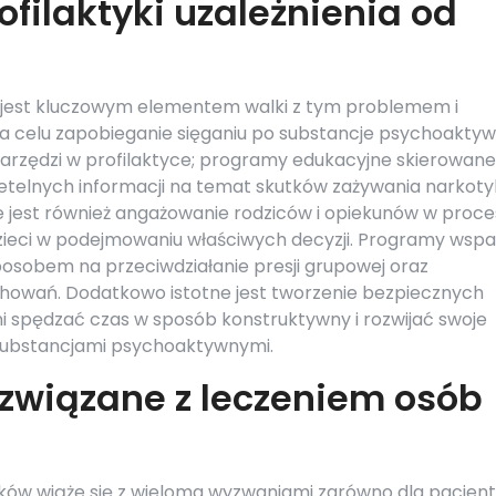
filaktyki uzależnienia od
w jest kluczowym elementem walki z tym problemem i
a celu zapobieganie sięganiu po substancje psychoaktyw
narzędzi w profilaktyce; programy edukacyjne skierowane
rzetelnych informacji na temat skutków zażywania narkot
 jest również angażowanie rodziców i opiekunów w proce
dzieci w podejmowaniu właściwych decyzji. Programy wspa
sobem na przeciwdziałanie presji grupowej oraz
wań. Dodatkowo istotne jest tworzenie bezpiecznych
ni spędzać czas w sposób konstruktywny i rozwijać swoje
 substancjami psychoaktywnymi.
związane z leczeniem osób
ków wiąże się z wieloma wyzwaniami zarówno dla pacjen