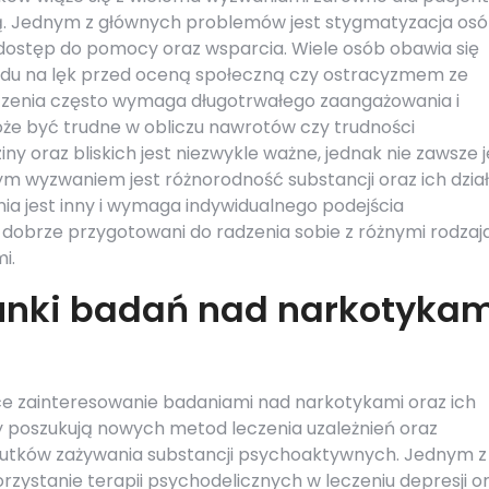
apią. Jednym z głównych problemów jest stygmatyzacja os
 dostęp do pomocy oraz wsparcia. Wiele osób obawia się
du na lęk przed oceną społeczną czy ostracyzmem ze
czenia często wymaga długotrwałego zaangażowania i
oże być trudne w obliczu nawrotów czy trudności
y oraz bliskich jest niezwykle ważne, jednak nie zawsze j
m wyzwaniem jest różnorodność substancji oraz ich dzia
ia jest inny i wymaga indywidualnego podejścia
 dobrze przygotowani do radzenia sobie z różnymi rodzaj
i.
runki badań nad narkotykam
ce zainteresowanie badaniami nad narkotykami oraz ich
y poszukują nowych metod leczenia uzależnień oraz
utków zażywania substancji psychoaktywnych. Jednym z
zystanie terapii psychodelicznych w leczeniu depresji o