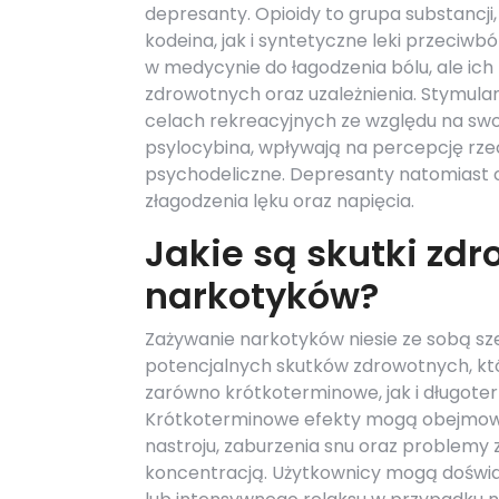
depresanty. Opioidy to grupa substancji,
kodeina, jak i syntetyczne leki przeciwb
w medycynie do łagodzenia bólu, ale i
zdrowotnych oraz uzależnienia. Stymulan
celach rekreacyjnych ze względu na swo
psylocybina, wpływają na percepcję rz
psychodeliczne. Depresanty natomiast o
złagodzenia lęku oraz napięcia.
Jakie są skutki zd
narkotyków?
Zażywanie narkotyków niesie ze sobą sz
potencjalnych skutków zdrowotnych, k
zarówno krótkoterminowe, jak i długote
Krótkoterminowe efekty mogą obejmo
nastroju, zaburzenia snu oraz problemy 
koncentracją. Użytkownicy mogą doświa