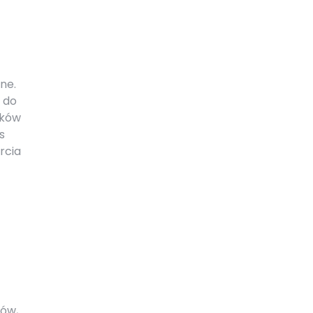
ne.
 do
yków
s
rcia
tów,