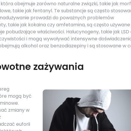
 która obejmuje zarówno naturalne związki, takie jak morfi
ólowe, takie jak fentanyl. Te substancje są często stosow
ch nadużywanie prowadzi do poważnych problemów
ty, takie jak kokaina czy amfetamina, są często używane
je pobudzające właściwości. Halucynogeny, takie jak LSD
eczywistości i mogą wywoływać intensywne doświadczeni
bejmują alkohol oraz benzodiazepiny i są stosowane w c
rowotne zażywania
ereg
tóre mogą być
rminowe.
wać zmiany w
z
dczać euforii