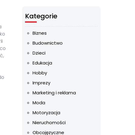
Kategorie
a
Biznes
ako
ii
Budownictwo
 co
Dzieci
ć,
Edukacja
Hobby
do
Imprezy
Marketing i reklama
Moda
Motoryzacja
Nieruchomości
Obcojęzyczne