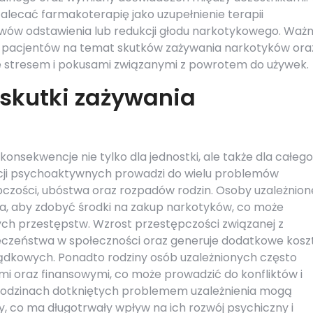
lecać farmakoterapię jako uzupełnienie terapii
awów odstawienia lub redukcji głodu narkotykowego. Wa
a pacjentów na temat skutków zażywania narkotyków ora
 ze stresem i pokusami związanymi z powrotem do używek.
 skutki zażywania
nsekwencje nie tylko dla jednostki, ale także dla całego
ncji psychoaktywnych prowadzi do wielu problemów
czości, ubóstwa oraz rozpadów rodzin. Osoby uzależnion
, aby zdobyć środki na zakup narkotyków, co może
ych przestępstw. Wzrost przestępczości związanej z
czeństwa w społeczności oraz generuje dodatkowe kosz
rządkowych. Ponadto rodziny osób uzależnionych często
i oraz finansowymi, co może prowadzić do konfliktów i
 rodzinach dotkniętych problemem uzależnienia mogą
 co ma długotrwały wpływ na ich rozwój psychiczny i