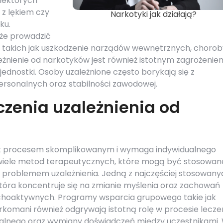
iektórych
 z lękiem czy
Narkotyki jak działają?
ku.
że prowadzić
akich jak uszkodzenie narządów wewnętrznych, chorob
eżnienie od narkotyków jest również istotnym zagrożenie
jednostki. Osoby uzależnione często borykają się z
personalnych oraz stabilności zawodowej.
czenia uzależnienia od
est procesem skomplikowanym i wymaga indywidualnego
e wiele metod terapeutycznych, które mogą być stosowan
problemem uzależnienia. Jedną z najczęściej stosowany
 która koncentruje się na zmianie myślenia oraz zachowań
choaktywnych. Programy wsparcia grupowego takie jak
komani również odgrywają istotną rolę w procesie lecze
alnego oraz wymiany doświadczeń między uczestnikami.