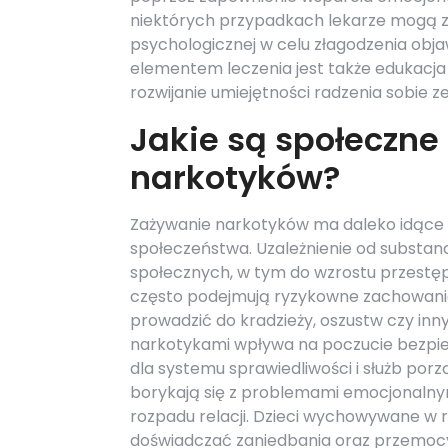
niektórych przypadkach lekarze mogą za
psychologicznej w celu złagodzenia obj
elementem leczenia jest także edukacj
rozwijanie umiejętności radzenia sobie
Jakie są społeczne
narkotyków?
Zażywanie narkotyków ma daleko idące ko
społeczeństwa. Uzależnienie od substa
społecznych, w tym do wzrostu przestęp
często podejmują ryzykowne zachowania
prowadzić do kradzieży, oszustw czy inn
narkotykami wpływa na poczucie bezpie
dla systemu sprawiedliwości i służb po
borykają się z problemami emocjonalnym
rozpadu relacji. Dzieci wychowywane w
doświadczać zaniedbania oraz przemocy,