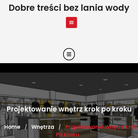
Skip
Dobre treści bez lania wody
to
content
Projektowanie wnętrz krok po kroku
Home
Wnętrza
Projektowanie Wnętrz Krok
/
/
Po Kroku