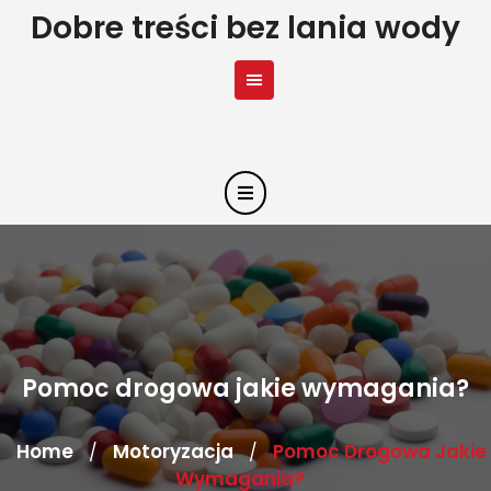
Skip
Dobre treści bez lania wody
to
content
Pomoc drogowa jakie wymagania?
Home
Motoryzacja
Pomoc Drogowa Jakie
/
/
Wymagania?