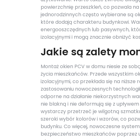
powierzchnię przeszkleń, co pozwala 
jednorodzinnych często wybierane są okn
które dodają charakteru budynkowi. Wa
energooszczędnych lub pasywnych, któr
izolacyjnymi i mogą znacznie obniżyć ko
Jakie są zalety mo
Montaż okien PCV w domu niesie ze sob
życia mieszkańców. Przede wszystkim ok
izolacyjnymi, co przekłada się na niższe
zastosowaniu nowoczesnych technologii 
odporne na działanie niekorzystnych wa
nie blakną i nie deformują się z upływe
wystarczy przetrzeć je wilgotną szmatką,
szeroki wybór kolorów i wzorów, co poz
budynku. Co więcej, nowoczesne syste
bezpieczeństwo mieszkańców poprzez u