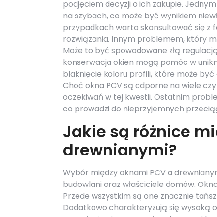
podjęciem decyzji o ich zakupie. Jednym
na szybach, co może być wynikiem niewł
przypadkach warto skonsultować się z f
rozwiązania. Innym problemem, który moż
Może to być spowodowane złą regulacją 
konserwacja okien mogą pomóc w unikni
blaknięcie koloru profili, które może by
Choć okna PCV są odporne na wiele czy
oczekiwań w tej kwestii. Ostatnim probl
co prowadzi do nieprzyjemnych przecią
Jakie są różnice m
drewnianymi?
Wybór między oknami PCV a drewnianymi 
budowlani oraz właściciele domów. Okna 
Przede wszystkim są one znacznie tańsze
Dodatkowo charakteryzują się wysoką od