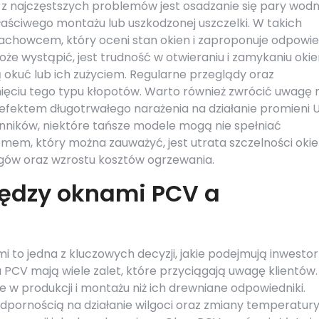
 z najczęstszych problemów jest osadzanie się pary wodn
aściwego montażu lub uszkodzonej uszczelki. W takich
achowcem, który oceni stan okien i zaproponuje odpowie
e wystąpić, jest trudność w otwieraniu i zamykaniu okie
okuć lub ich zużyciem. Regularne przeglądy oraz
ęciu tego typu kłopotów. Warto również zwrócić uwagę 
ć efektem długotrwałego narażenia na działanie promieni 
nników, niektóre tańsze modele mogą nie spełniać
emem, który można zauważyć, jest utrata szczelności okie
gów oraz wzrostu kosztów ogrzewania.
iędzy oknami PCV a
to jedna z kluczowych decyzji, jakie podejmują inwestor
PCV mają wiele zalet, które przyciągają uwagę klientów.
 w produkcji i montażu niż ich drewniane odpowiedniki.
pornością na działanie wilgoci oraz zmiany temperatury