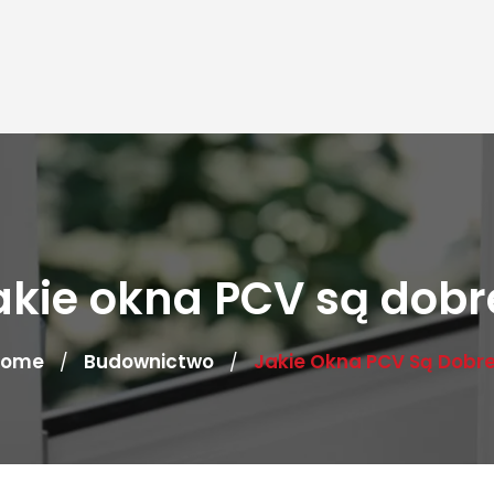
akie okna PCV są dobr
Home
Budownictwo
Jakie Okna PCV Są Dobr
/
/