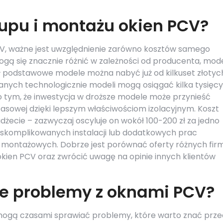
kupu i montażu okien PCV?
V, ważne jest uwzględnienie zarówno kosztów samego
ogą się znacznie różnić w zależności od producenta, mod
ł podstawowe modele można nabyć już od kilkuset złotyc
anych technologicznie modeli mogą osiągać kilka tysięcy
o tym, że inwestycja w droższe modele może przynieść
asowej dzięki lepszym właściwościom izolacyjnym. Koszt
żecie – zazwyczaj oscyluje on wokół 100-200 zł za jedno
 skomplikowanych instalacji lub dodatkowych prac
montażowych. Dobrze jest porównać oferty różnych fir
kien PCV oraz zwrócić uwagę na opinie innych klientów
ze problemy z oknami PCV?
 mogą czasami sprawiać problemy, które warto znać prze