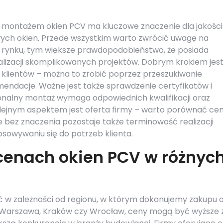
ę montażem okien PCV ma kluczowe znaczenie dla jakości
wych okien. Przede wszystkim warto zwrócić uwagę na
na rynku, tym większe prawdopodobieństwo, że posiada
ealizacji skomplikowanych projektów. Dobrym krokiem jes
h klientów – można to zrobić poprzez przeszukiwanie
mendacje. Ważne jest także sprawdzenie certyfikatów i
onalny montaż wymaga odpowiednich kwalifikacji oraz
lejnym aspektem jest oferta firmy – warto porównać ce
e bez znaczenia pozostaje także terminowość realizacji
osowywaniu się do potrzeb klienta.
 cenach okien PCV w różnyc
ć w zależności od regionu, w którym dokonujemy zakupu 
k Warszawa, Kraków czy Wrocław, ceny mogą być wyższe 