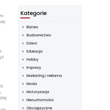
Kategorie
ym
ały
Biznes
Budownictwo
Dzieci
a
Edukacja
być
Hobby
Imprezy
Marketing i reklama
Moda
oś
,
Motoryzacja
ziej
Nieruchomości
Obcojęzyczne
użą