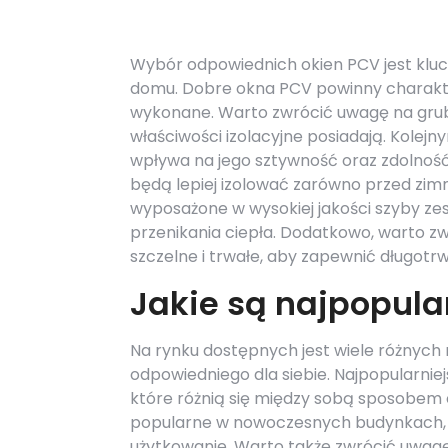
Wybór odpowiednich okien PCV jest klu
domu. Dobre okna PCV powinny charakte
wykonane. Warto zwrócić uwagę na grubo
właściwości izolacyjne posiadają. Kolejn
wpływa na jego sztywność oraz zdolność
będą lepiej izolować zarówno przed zimn
wyposażone w wysokiej jakości szyby ze
przenikania ciepła. Dodatkowo, warto z
szczelne i trwałe, aby zapewnić długotr
Jakie są najpopula
Na rynku dostępnych jest wiele różnych 
odpowiedniego dla siebie. Najpopularni
które różnią się między sobą sposobem 
popularne w nowoczesnych budynkach, p
użytkowanie. Warto także zwrócić uwag