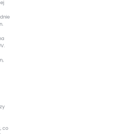
ej
dnie
n.
na
UV.
n,
zy
, co