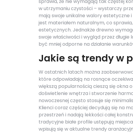
sprawia, że nie wymagają tak częstej ko
w utrzymaniu czystości – wystarczy prze
mają swoje unikalne walory estetyczne 
jest materiałem naturalnym, co sprawia,
estetycznych. Jednakże drewno wymaga
swoje właściwości i wygląd przez długie
być mniej odporne na działanie warunk
Jakie są trendy w 
W ostatnich latach można zaobserwowa
które odpowiadają na rosnące oczekiwan
większą popularnością cieszą się okna 
doświetlenie wnętrza i stworzenie harm
nowoczesnej często stosuje się minimali
Klienci coraz częściej decydują się na m
przestrzeń i nadają lekkości całej konst
tradycyjne białe profile ustępują miej
wpisują się w aktualne trendy aranżacy