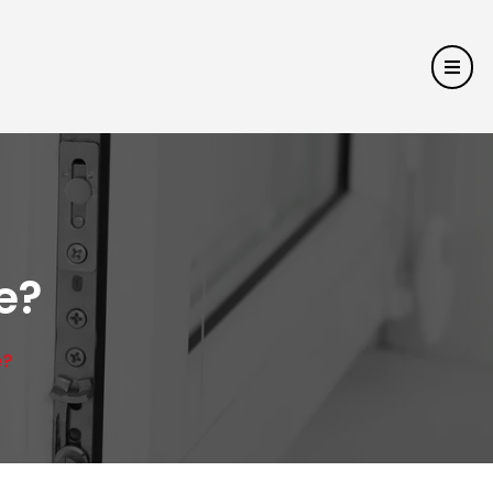
e?
e?