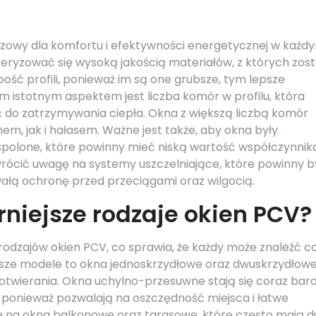
czowy dla komfortu i efektywności energetycznej w każd
ryzować się wysoką jakością materiałów, z których zost
ść profili, ponieważ im są one grubsze, tym lepsze
ym istotnym aspektem jest liczba komór w profilu, która
 do zatrzymywania ciepła. Okna z większą liczbą komór
em, jak i hałasem. Ważne jest także, aby okna były
spolone, które powinny mieć niską wartość współczynnik
wrócić uwagę na systemy uszczelniające, które powinny 
wałą ochronę przed przeciągami oraz wilgocią.
rniejsze rodzaje okien PCV?
rodzajów okien PCV, co sprawia, że każdy może znaleźć c
ejsze modele to okna jednoskrzydłowe oraz dwuskrzydłowe
otwierania. Okna uchylno-przesuwne stają się coraz bard
onieważ pozwalają na oszczędność miejsca i łatwe
ę na okna balkonowe oraz tarasowe, które często mają d