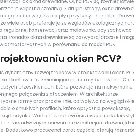
nserwacji jak okna drewniane. Okna PCV są również łatwie
trzeć je wilgotną szmatką. Z drugiej strony, okna drewni
i mogą nadać wnętrzu ciepły i przytulny charakter. Drew
 że wiele osób preferuje je ze względów ekologicznych or
 regularnej konserwacji oraz malowania, aby zachować
 lata. Ponadto okna drewniane są zazwyczaj droższe i mog
ów atmosferycznych w porównaniu do modeli PCV.
projektowaniu okien PCV?
ć dynamiczny rozwój trendów w projektowaniu okien PC
ia klientów oraz zmieniające się normy budowlane. Cor
o dużych przeszkleniach, które pozwalają na maksymalne
onijnego połączenia z otoczeniem. W architekturze
styczne formy oraz proste linie, co wpływa na wygląd okie
odele o smukłych profilach, które optycznie powiększają
rukcji budynku. Warto również zwrócić uwagę na kolorysty
sca bardziej odważnym barwom oraz imitacjom drewna, któ
jne. Dodatkowo producenci coraz częściej oferują różnor