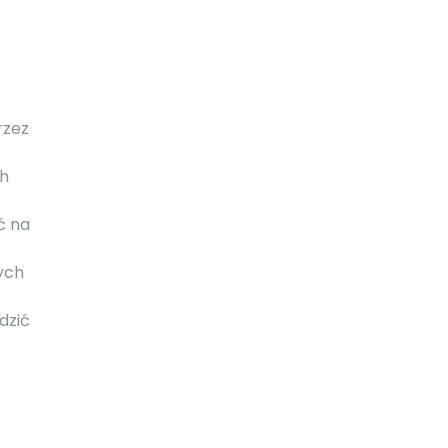
rzez
ch
ć na
ych
dzić