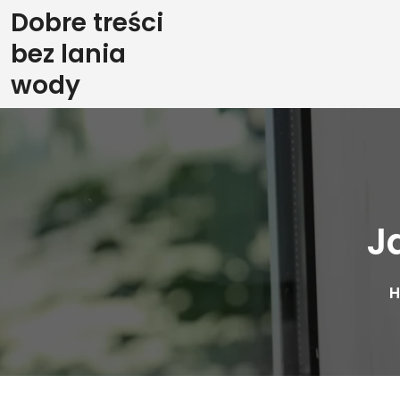
Skip
Dobre treści
to
bez lania
content
wody
J