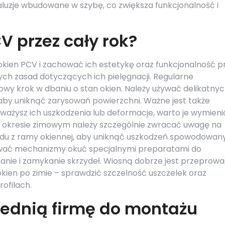
 żaluzje wbudowane w szybę, co zwiększa funkcjonalność i
V przez cały rok?
kien PCV i zachować ich estetykę oraz funkcjonalność p
tych zasad dotyczących ich pielęgnacji. Regularne
wowy krok w dbaniu o stan okien. Należy używać delikatny
aby uniknąć zarysowań powierzchni. Ważne jest także
auważysz ich uszkodzenia lub deformacje, warto je wymieni
W okresie zimowym należy szczególnie zwracać uwagę na
odu z ramy okiennej, aby uniknąć uszkodzeń spowodowan
wać mechanizmy okuć specjalnymi preparatami do
ranie i zamykanie skrzydeł. Wiosną dobrze jest przeprowa
kien po zimie – sprawdzić szczelność uszczelek oraz
rofilach.
ednią firmę do montażu