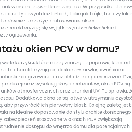
na maksymalne doświetlenie wnętrza. W przypadku domów
a o nietypowych kształtach, takie jak trójkątne czy łuko
rto również rozważyć zastosowanie okien
e charakteryzują się wyjątkowymi właściwościami
szty ogrzewania.
ntażu okien PCV w domu?
ą wiele korzyści, które mogą znacząco poprawić komfort
na te charakteryzują się doskonałymi właściwościami
 rachunki za ogrzewanie oraz chłodzenie pomieszczeń. Dzię
produkcji oraz wysokiej jakości materiałów, okna PCV są
runków atmosferycznych oraz promieni UV. To sprawia, ż
m czasu. Dodatkowo okna te są łatwe w utrzymaniu czystoś
 aby przywrócić ich pierwotny blask. Kolejną zaletą jest
wala na idealne dopasowanie do stylu architektonicznego
my zabezpieczeń stosowane w oknach PCV zwiększają
trudnienie dostępu do wnętrza domu dla potencjalnych