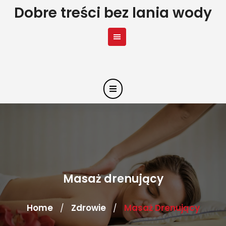
Skip
Dobre treści bez lania wody
to
content
Masaż drenujący
Home
Zdrowie
Masaż Drenujący
/
/