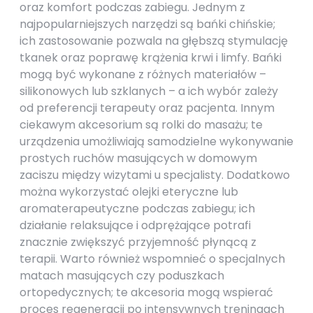
oraz komfort podczas zabiegu. Jednym z
najpopularniejszych narzędzi są bańki chińskie;
ich zastosowanie pozwala na głębszą stymulację
tkanek oraz poprawę krążenia krwi i limfy. Bańki
mogą być wykonane z różnych materiałów –
silikonowych lub szklanych – a ich wybór zależy
od preferencji terapeuty oraz pacjenta. Innym
ciekawym akcesorium są rolki do masażu; te
urządzenia umożliwiają samodzielne wykonywanie
prostych ruchów masujących w domowym
zaciszu między wizytami u specjalisty. Dodatkowo
można wykorzystać olejki eteryczne lub
aromaterapeutyczne podczas zabiegu; ich
działanie relaksujące i odprężające potrafi
znacznie zwiększyć przyjemność płynącą z
terapii. Warto również wspomnieć o specjalnych
matach masujących czy poduszkach
ortopedycznych; te akcesoria mogą wspierać
proces regeneracji po intensywnych treningach