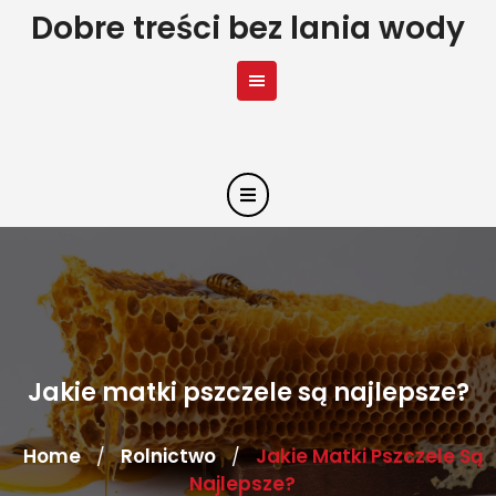
Skip
Dobre treści bez lania wody
to
content
Jakie matki pszczele są najlepsze?
Home
Rolnictwo
Jakie Matki Pszczele Są
/
/
Najlepsze?