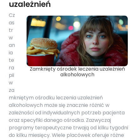
uzależnień
Cz
as
tr
w
an
ia
te
ra
Zamknięty ośrodek leczenia uzależnień
alkoholowych
pii
w
za
mkniętym ośrodku leczenia uzależnień
alkoholowych może się znacznie różnić w
zależności od indywidualnych potrzeb pacjenta
oraz specyfiki danego ośrodka. Zazwyczaj
programy terapeutyczne trwają od kilku tygodni
do kilku miesięcy. Wiele placówek oferuje różne