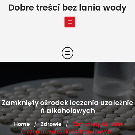
Skip
Dobre treści bez lania wody
to
content
Zamknięty ośrodek leczenia uzależnie
ń alkoholowych
Home
Zdrowie
Zamknięty Ośrodek
/
/
Leczenia Uzależnień Alkoholowych