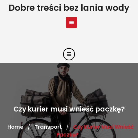
Skip
Dobre treści bez lania wody
to
content
Czy kurier musi wnieść paczkę?
Home
Transport
Czy Kurier Musi Wnieść
/
/
Paczkę?