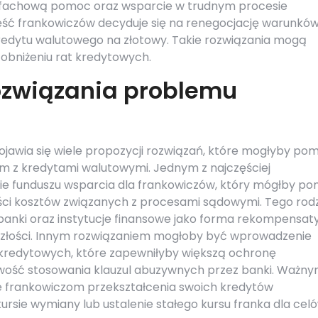
 fachową pomoc oraz wsparcie w trudnym procesie
ść frankowiczów decyduje się na renegocjację warunkó
redytu walutowego na złotowy. Takie rozwiązania mogą
i obniżeniu rat kredytowych.
ozwiązania problemu
jawia się wiele propozycji rozwiązań, które mogłyby po
 z kredytami walutowymi. Jednym z najczęściej
e funduszu wsparcia dla frankowiczów, który mógłby p
zęści kosztów związanych z procesami sądowymi. Tego rod
anki oraz instytucje finansowe jako forma rekompensat
szłości. Innym rozwiązaniem mogłoby być wprowadzenie
kredytowych, które zapewniłyby większą ochronę
wość stosowania klauzul abuzywnych przez banki. Ważn
e frankowiczom przekształcenia swoich kredytów
rsie wymiany lub ustalenie stałego kursu franka dla cel