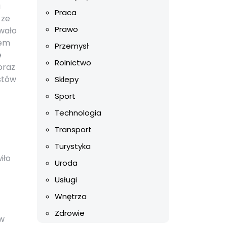
a
Praca
 ze
Prawo
awało
iem
Przemysł
e
Rolnictwo
oraz
estów
Sklepy
Sport
Technologia
Transport
Turystyka
iło
Uroda
Usługi
Wnętrza
Zdrowie
ów