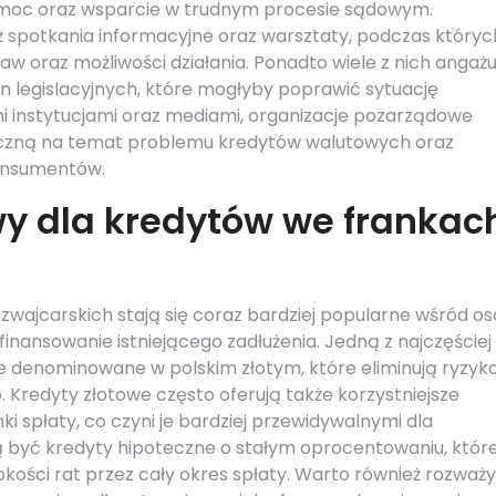
oc oraz wsparcie w trudnym procesie sądowym.
ż spotkania informacyjne oraz warsztaty, podczas któryc
w oraz możliwości działania. Ponadto wiele z nich angażu
an legislacyjnych, które mogłyby poprawić sytuację
mi instytucjami oraz mediami, organizacje pozarządowe
eczną na temat problemu kredytów walutowych oraz
onsumentów.
wy dla kredytów we frankac
zwajcarskich stają się coraz bardziej popularne wśród o
inansowanie istniejącego zadłużenia. Jedną z najczęściej
e denominowane w polskim złotym, które eliminują ryzyk
Kredyty złotowe często oferują także korzystniejsze
i spłaty, co czyni je bardziej przewidywalnymi dla
 być kredyty hipoteczne o stałym oprocentowaniu, któr
ości rat przez cały okres spłaty. Warto również rozważ