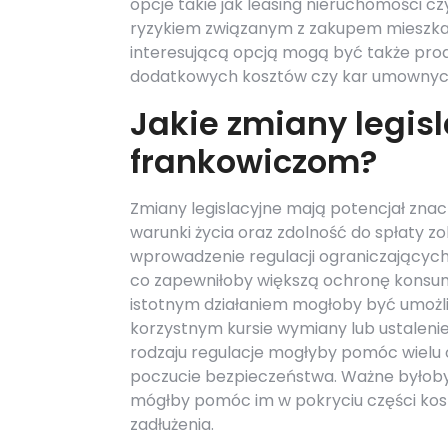
opcje takie jak leasing nieruchomości 
ryzykiem związanym z zakupem mieszkan
interesującą opcją mogą być także prod
dodatkowych kosztów czy kar umownyc
Jakie zmiany legi
frankowiczom?
Zmiany legislacyjne mają potencjał zna
warunki życia oraz zdolność do spłaty 
wprowadzenie regulacji ograniczający
co zapewniłoby większą ochronę konsu
istotnym działaniem mogłoby być umożl
korzystnym kursie wymiany lub ustalenie
rodzaju regulacje mogłyby pomóc wielu o
poczucie bezpieczeństwa. Ważne byłoby 
mógłby pomóc im w pokryciu części kos
zadłużenia.