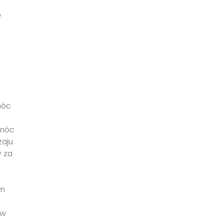
w
móc
omóc
zaju
y za
ym
ów