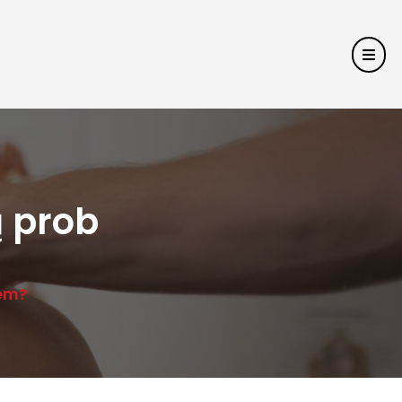
 prob
lem?