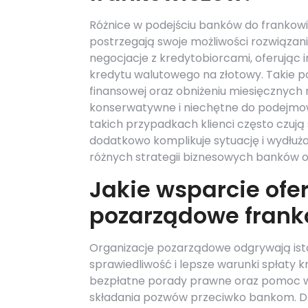
Różnice w podejściu banków do frankowi
postrzegają swoje możliwości rozwiązan
negocjacje z kredytobiorcami, oferując i
kredytu walutowego na złotowy. Takie po
finansowej oraz obniżeniu miesięcznych r
konserwatywne i niechętne do podejmo
takich przypadkach klienci często czuj
dodatkowo komplikuje sytuację i wydłuż
różnych strategii biznesowych banków or
Jakie wsparcie ofe
pozarządowe fran
Organizacje pozarządowe odgrywają isto
sprawiedliwość i lepsze warunki spłaty k
bezpłatne porady prawne oraz pomoc w
składania pozwów przeciwko bankom. D