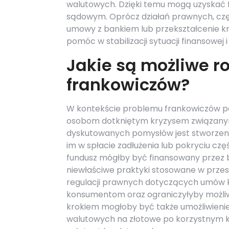
walutowych. Dzięki temu mogą uzyskać
sądowym. Oprócz działań prawnych, czę
umowy z bankiem lub przekształcenie k
pomóc w stabilizacji sytuacji finansowej 
Jakie są możliwe r
frankowiczów?
W kontekście problemu frankowiczów po
osobom dotkniętym kryzysem związanym
dyskutowanych pomysłów jest stworzeni
im w spłacie zadłużenia lub pokryciu c
fundusz mógłby być finansowany przez b
niewłaściwe praktyki stosowane w prze
regulacji prawnych dotyczących umów 
konsumentom oraz ograniczyłyby możli
krokiem mogłoby być także umożliwieni
walutowych na złotowe po korzystnym ku