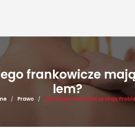
zego frankowicze mają
lem?
me
Prawo
Dlaczego Frankowicze Mają Prob
/
/