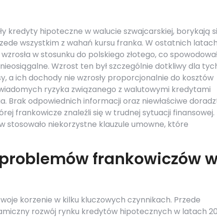
ły kredyty hipoteczne w walucie szwajcarskiej, borykają si
rzede wszystkim z wahań kursu franka. W ostatnich latac
 wzrosła w stosunku do polskiego złotego, co spowodował
 nieosiągalne. Wzrost ten był szczególnie dotkliwy dla tyc
sy, a ich dochody nie wzrosły proporcjonalnie do kosztów
 świadomych ryzyka związanego z walutowymi kredytami
. Brak odpowiednich informacji oraz niewłaściwe dorad
rej frankowicze znaleźli się w trudnej sytuacji finansowej.
w stosowało niekorzystne klauzule umowne, które
y problemów frankowiczów 
oje korzenie w kilku kluczowych czynnikach. Przede
amiczny rozwój rynku kredytów hipotecznych w latach 2