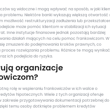
czów są widoczne i mogą wpływać na sposób, w jaki klien
ia problemu. Niektóre banki wykazują większą otwartość
m możliwość restrukturyzacji zadłużenia lub przekształce
dejście może pomóc klientom w stabilizacji ich sytuacji
at. Inne instytucje finansowe jednak pozostają bardziej
wania działań mających na celu pomoc frankowiczom. W
ą się zmuszeni do podejmowania kroków prawnych, co
a proces rozwiązania problemu. Różnice te mogą wynikać
az ich podejścia do ryzyka.
rują organizacje
kowiczom?
tną rolę w wspieraniu frankowiczów w ich walce o
redytów hipotecznych. Wiele z tych organizacji oferuje
 zakresie przygotowywania dokumentacji potrzebnej do
zięki temu osoby dotknięte problemem kredytów