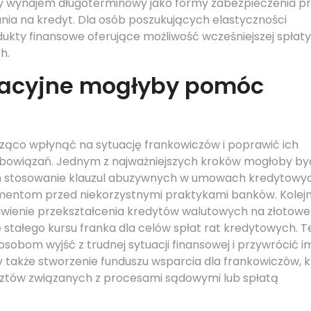
czy wynajem długoterminowy jako formy zabezpieczenia p
ia na kredyt. Dla osób poszukujących elastyczności
ukty finansowe oferujące możliwość wcześniejszej spłat
h.
slacyjne mogłyby pomóc
cząco wpłynąć na sytuację frankowiczów i poprawić ich
zobowiązań. Jednym z najważniejszych kroków mogłoby by
ch stosowanie klauzul abuzywnych w umowach kredytowyc
mentom przed niekorzystnymi praktykami banków. Kole
iwienie przekształcenia kredytów walutowych na złotowe
 stałego kursu franka dla celów spłat rat kredytowych. 
sobom wyjść z trudnej sytuacji finansowej i przywrócić i
także stworzenie funduszu wsparcia dla frankowiczów, k
ztów związanych z procesami sądowymi lub spłatą