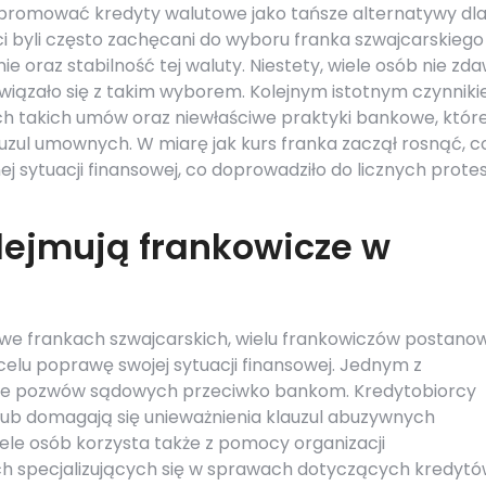
ie promować kredyty walutowe jako tańsze alternatywy dl
i byli często zachęcani do wyboru franka szwajcarskiego
 oraz stabilność tej waluty. Niestety, wiele osób nie zd
 wiązało się z takim wyborem. Kolejnym istotnym czynnik
ch takich umów oraz niewłaściwe praktyki bankowe, któr
uzul umownych. W miarę jak kurs franka zaczął rosnąć, c
ej sytuacji finansowej, co doprowadziło do licznych prot
dejmują frankowicze w
 we frankach szwajcarskich, wielu frankowiczów postanow
elu poprawę swojej sytuacji finansowej. Jednym z
anie pozwów sądowych przeciwko bankom. Kredytobiorcy
ub domagają się unieważnienia klauzul abuzywnych
e osób korzysta także z pomocy organizacji
h specjalizujących się w sprawach dotyczących kredyt