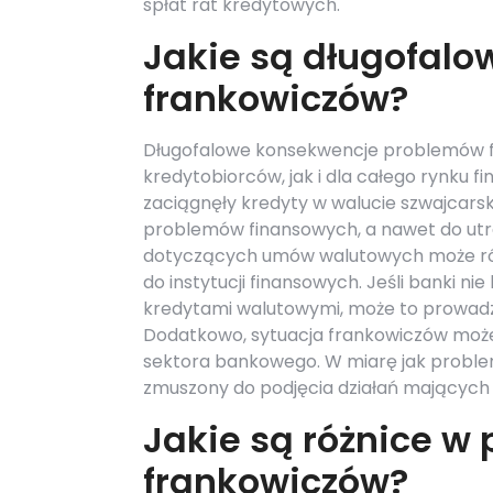
spłat rat kredytowych.
Jakie są długofal
frankowiczów?
Długofalowe konsekwencje problemów 
kredytobiorców, jak i dla całego rynku 
zaciągnęły kredyty w walucie szwajcars
problemów finansowych, a nawet do utr
dotyczących umów walutowych może rów
do instytucji finansowych. Jeśli banki n
kredytami walutowymi, może to prowadzi
Dodatkowo, sytuacja frankowiczów może
sektora bankowego. W miarę jak problem
zmuszony do podjęcia działań mających 
Jakie są różnice w
frankowiczów?