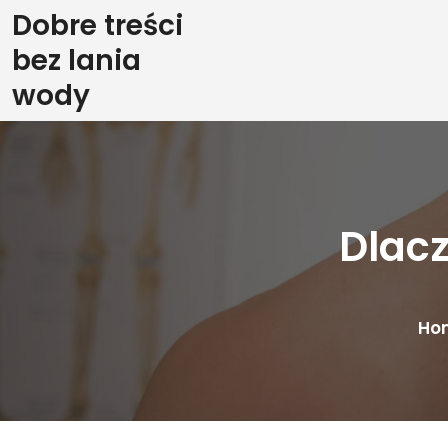
Skip
Dobre treści
to
bez lania
content
wody
Dlac
Ho