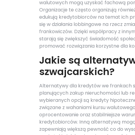
walutowych mogą uzyskać fachową pom
Organizacje te często organizują równie
edukują kredytobiorców na temat ich pra
się w działania lobbingowe na rzecz zmi
frankowiczów. Dzięki współpracy z inny
starają się zwiększyć świadomość społ
promować rozwiązania korzystne dla k
Jakie są alternaty
szwajcarskich?
Alternatywy dla kredytów we frankach s
planujących zakup nieruchomości lub ref
wybieranych opcji są kredyty hipoteczn
związane z wahaniami kursu walutowego. 
oprocentowanie oraz stabilniejsze warunk
kredytobiorców. Inną alternatywą mogą
zapewniają większą pewność co do wysok