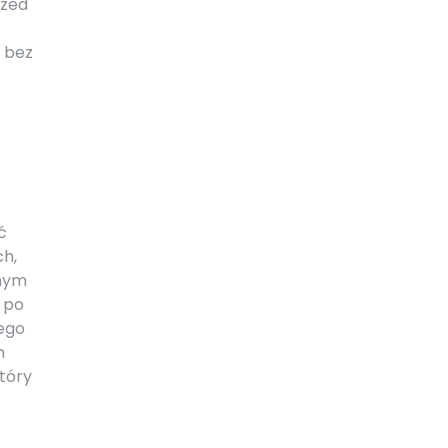
rzed
y bez
ć
h,
jnym
 po
Tego
m
tóry