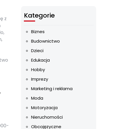
Kategorie
ę z
h
Biznes
o,
h,
Budownictwo
Dzieci
ztwo
Edukacja
Hobby
Imprezy
Marketing i reklama
w
Moda
Motoryzacja
Nieruchomości
000-
Obcojęzyczne