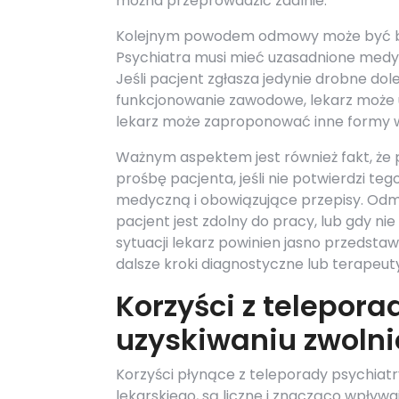
można przeprowadzić zdalnie.
Kolejnym powodem odmowy może być bra
Psychiatra musi mieć uzasadnione medyc
Jeśli pacjent zgłasza jedynie drobne dol
funkcjonowanie zawodowe, lekarz może uz
lekarz może zaproponować inne formy ws
Ważnym aspektem jest również fakt, że 
prośbę pacjenta, jeśli nie potwierdzi teg
medyczną i obowiązujące przepisy. Odmow
pacjent jest zdolny do pracy, lub gdy n
sytuacji lekarz powinien jasno przedst
dalsze kroki diagnostyczne lub terapeut
Korzyści z telepora
uzyskiwaniu zwolni
Korzyści płynące z teleporady psychiatr
lekarskiego, są liczne i znacząco wpływa