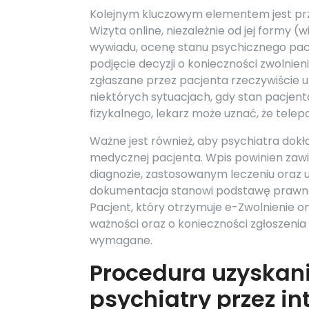
Kolejnym kluczowym elementem jest prz
Wizyta online, niezależnie od jej formy (
wywiadu, ocenę stanu psychicznego pacje
podjęcie decyzji o konieczności zwolnien
zgłaszane przez pacjenta rzeczywiści
niektórych sytuacjach, gdy stan pacje
fizykalnego, lekarz może uznać, że telep
Ważne jest również, aby psychiatra dok
medycznej pacjenta. Wpis powinien zaw
diagnozie, zastosowanym leczeniu oraz u
dokumentacja stanowi podstawę prawną d
Pacjent, który otrzymuje e-Zwolnienie o
ważności oraz o konieczności zgłoszenia 
wymagane.
Procedura uzyskani
psychiatry przez in