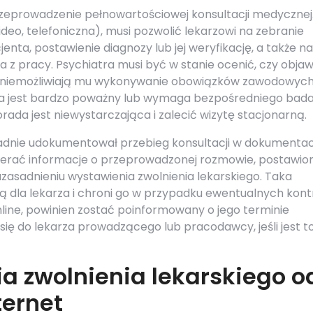
eprowadzenie pełnowartościowej konsultacji medycznej
wideo, telefoniczna), musi pozwolić lekarzowi na zebranie
nta, postawienie diagnozy lub jej weryfikację, a także na
ia z pracy. Psychiatra musi być w stanie ocenić, czy obja
e uniemożliwiają mu wykonywanie obowiązków zawodowych
nta jest bardzo poważny lub wymaga bezpośredniego bada
orada jest niewystarczająca i zalecić wizytę stacjonarną.
ładnie udokumentował przebieg konsultacji w dokumentac
ierać informacje o przeprowadzonej rozmowie, postawio
zasadnieniu wystawienia zwolnienia lekarskiego. Taka
la lekarza i chroni go w przypadku ewentualnych kontr
nline, powinien zostać poinformowany o jego terminie
się do lekarza prowadzącego lub pracodawcy, jeśli jest t
a zwolnienia lekarskiego o
ternet