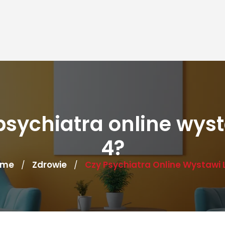
psychiatra online wyst
4?
ome
Zdrowie
Czy Psychiatra Online Wystawi 
/
/