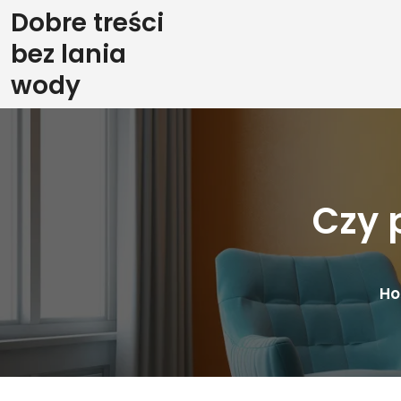
Skip
Dobre treści
to
bez lania
content
wody
Czy 
H