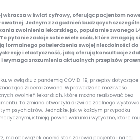
 wkracza w świat cyfrowy, oferując pacjentom nowe
rowotnej. Jednym z zagadnień budzących szczególn
kania zwolnienia lekarskiego, popularnie zwanego L
To pytanie zadaje sobie wiele osób, które zmagają si
ą formalnego potwierdzenia swojej niezdolności do
yskrecję i elastyczność, jaką oferują konsultacje zda
na i wymaga zrozumienia aktualnych przepisów praw
roku, w związku z pandemią COVID-19, przepisy dotyczące
y znacząco zliberalizowane. Wprowadzono możliwość
cznych zwolnień lekarskich, które można realizować bez
umentu. Ta zmiana otworzyła drzwi do zdalnego wystawia
 w tym psychiatrów. Jednakże, jak w każdym przypadku
dycznymi, istnieją pewne warunki i wytyczne, które m
rz, ma obowiązek ocenić stan zdrowia pacjenta i na tej