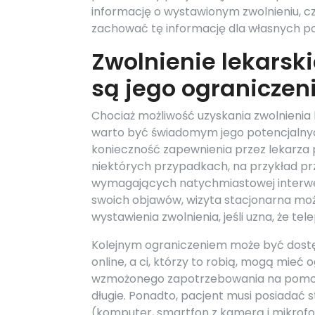
informację o wystawionym zwolnieniu, c
zachować tę informację dla własnych po
Zwolnienie lekarski
są jego ograniczen
Chociaż możliwość uzyskania zwolnienia 
warto być świadomym jego potencjalny
konieczność zapewnienia przez lekarza 
niektórych przypadkach, na przykład p
wymagających natychmiastowej interwenc
swoich objawów, wizyta stacjonarna mo
wystawienia zwolnienia, jeśli uzna, że te
Kolejnym ograniczeniem może być dostęp
online, a ci, którzy to robią, mogą mie
wzmożonego zapotrzebowania na pomoc 
długie. Ponadto, pacjent musi posiadać 
(komputer, smartfon z kamerą i mikrof