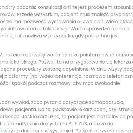
chiatry podczas konsultacji online jest procesem stosun
roków. Przede wszystkim, pacjent musi znaleźć psychiatr
ocześnie ma możliwość wystawiania e-Zwolnień. Wiele plac
hiatrów oferuje takie usługi. Warto sprawdzić opinie o
 online jest możliwa w przypadku, gdy potrzebne jest
 W trakcie rezerwacji warto od razu poinformować person
enia lekarskiego. Pozwoli to na przygotowanie się lekarza
niezbędne procedury zostaną dopełnione. W dniu wizyty pac
j platformy (np. wideokonferencja, rozmowa telefoniczn
ność i spokój podczas rozmowy, aby móc swobodnie
wadzi wywiad, zada pytania dotyczące samopoczucia,
dowej pacjenta. Na tej podstawie lekarz oceni, czy istniej
skiego. Jeśli lekarz uzna, że pacjent jest niezdolny do pr
fi automatycznie do systemu PUE ZUS, a także do
dawcy są dostępne w systemie). Pacjent otrzyma równie