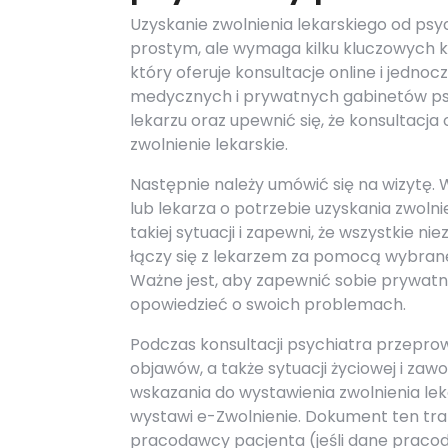
Uzyskanie zwolnienia lekarskiego od psy
prostym, ale wymaga kilku kluczowych k
który oferuje konsultacje online i jedn
medycznych i prywatnych gabinetów psyc
lekarzu oraz upewnić się, że konsultacja
zwolnienie lekarskie.
Następnie należy umówić się na wizytę.
lub lekarza o potrzebie uzyskania zwolni
takiej sytuacji i zapewni, że wszystkie 
łączy się z lekarzem za pomocą wybrane
Ważne jest, aby zapewnić sobie prywat
opowiedzieć o swoich problemach.
Podczas konsultacji psychiatra przepro
objawów, a także sytuacji życiowej i zawo
wskazania do wystawienia zwolnienia lekar
wystawi e-Zwolnienie. Dokument ten tra
pracodawcy pacjenta (jeśli dane praco