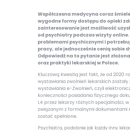
Współczesna medycyna coraz śmielej
wygodne formy dostępu do opieki zd
zainteresowanie jest możliwość uzys
od psychiatry podczas wizyty online. 
problemami psychicznymi i potrzebuj
pracy, ale jednocześnie cenią sobie d
Odpowiedź na to pytanie jest złożo
oraz praktyki lekarskiej w Polsce.
Kluczową kwestią jest fakt, że od 2020 
wystawiania zwolnień lekarskich został
wystawiania e-Zwolnień, czyli elektroni
konieczności posiadania fizycznego dok
L4 przez lekarzy różnych specjalności,
związanym z formalnymi dokumentami me
zostać spełnione.
Psychiatra, podobnie jak każdy inny leka