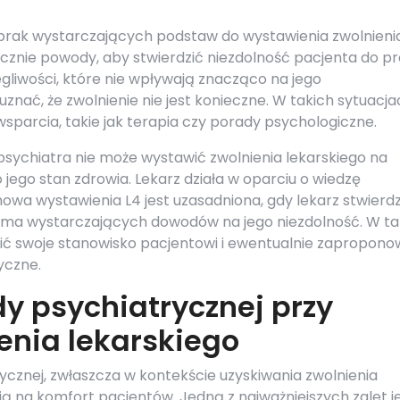
k wystarczających podstaw do wystawienia zwolnienia
znie powody, aby stwierdzić niezdolność pacjenta do pr
egliwości, które nie wpływają znacząco na jego
nać, że zwolnienie nie jest konieczne. W takich sytuacja
parcia, takie jak terapia czy porady psychologiczne.
psychiatra nie może wystawić zwolnienia lekarskiego na
o jego stan zdrowia. Lekarz działa w oparciu o wiedzę
a wystawienia L4 jest uzasadniona, gdy lekarz stwierdzi
ie ma wystarczających dowodów na jego niezdolność. W tak
awić swoje stanowisko pacjentowi i ewentualnie zapropon
yczne.
dy psychiatrycznej przy
enia lekarskiego
ycznej, zwłaszcza w kontekście uzyskiwania zwolnienia
ją na komfort pacjentów. Jedną z najważniejszych zalet j