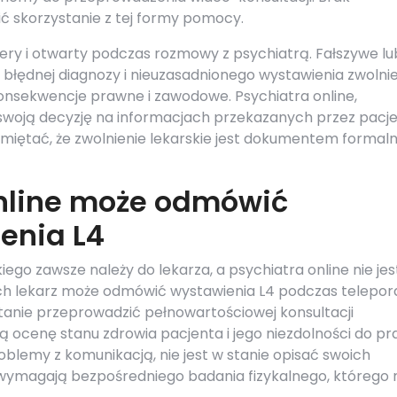
ć skorzystanie z tej formy pomocy.
zery i otwarty podczas rozmowy z psychiatrą. Fałszywe lu
błędnej diagnozy i nieuzasadnionego wystawienia zwolni
onsekwencje prawne i zawodowe. Psychiatra online,
a swoją decyzję na informacjach przekazanych przez pacj
pamiętać, że zwolnienie lekarskie jest dokumentem formal
online może odmówić
enia L4
iego zawsze należy do lekarza, a psychiatra online nie jes
órych lekarz może odmówić wystawienia L4 podczas telepor
w stanie przeprowadzić pełnowartościowej konsultacji
ą ocenę stanu zdrowia pacjenta i jego niezdolności do pr
oblemy z komunikacją, nie jest w stanie opisać swoich
 wymagają bezpośredniego badania fizykalnego, którego 