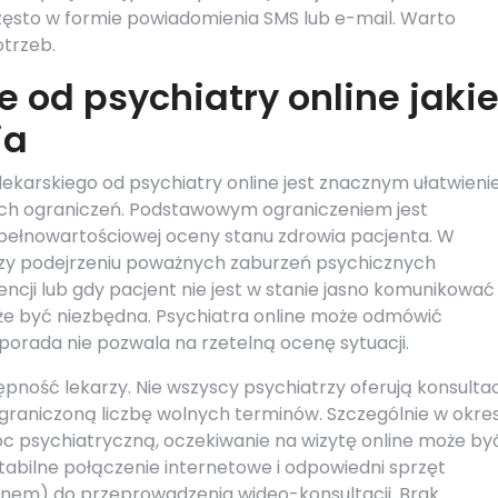
zęsto w formie powiadomienia SMS lub e-mail. Warto
trzeb.
e od psychiatry online jaki
ia
lekarskiego od psychiatry online jest znacznym ułatwieni
ch ograniczeń. Podstawowym ograniczeniem jest
pełnowartościowej oceny stanu zdrowia pacjenta. W
rzy podejrzeniu poważnych zaburzeń psychicznych
ji lub gdy pacjent nie jest w stanie jasno komunikować
że być niezbędna. Psychiatra online może odmówić
leporada nie pozwala na rzetelną ocenę sytuacji.
ność lekarzy. Nie wszyscy psychiatrzy oferują konsulta
ć ograniczoną liczbę wolnych terminów. Szczególnie w okr
psychiatryczną, oczekiwanie na wizytę online może by
stabilne połączenie internetowe i odpowiedni sprzęt
onem) do przeprowadzenia wideo-konsultacji. Brak