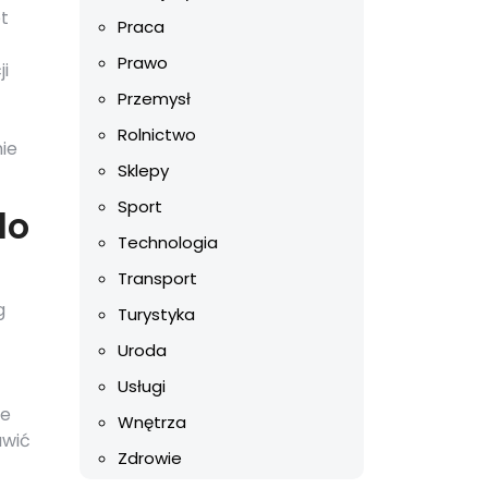
et
Praca
Prawo
ji
Przemysł
Rolnictwo
nie
Sklepy
Sport
do
Technologia
Transport
g
Turystyka
Uroda
Usługi
ie
Wnętrza
awić
Zdrowie