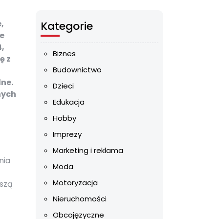
,
Kategorie
e
4,
Biznes
ę z
Budownictwo
lne.
Dzieci
nych
Edukacja
Hobby
Imprezy
Marketing i reklama
nia
Moda
Motoryzacja
uszą
Nieruchomości
Obcojęzyczne