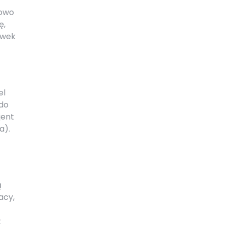
kowo
ę,
ówek
el
 do
jent
a).
ą
acy,
ż