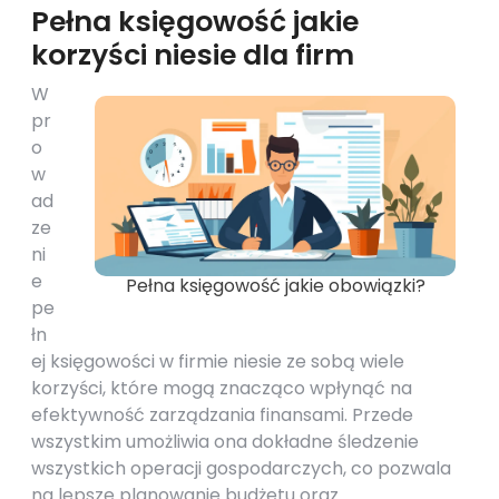
Pełna księgowość jakie
korzyści niesie dla firm
W
pr
o
w
ad
ze
ni
e
Pełna księgowość jakie obowiązki?
pe
łn
ej księgowości w firmie niesie ze sobą wiele
korzyści, które mogą znacząco wpłynąć na
efektywność zarządzania finansami. Przede
wszystkim umożliwia ona dokładne śledzenie
wszystkich operacji gospodarczych, co pozwala
na lepsze planowanie budżetu oraz