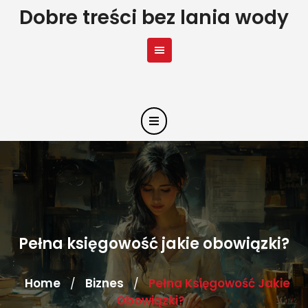
Skip
Dobre treści bez lania wody
to
content
Pełna księgowość jakie obowiązki?
Home
Biznes
Pełna Księgowość Jakie
/
/
Obowiązki?