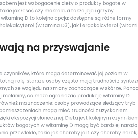
sobem jest wzbogacenie diety o produkty bogate w
akie jak łosoś czy makrela, a także jaja i grzyby
witaminą D to kolejna opcja; dostępne są różne formy
lekalcyferol (witamina D3), jak i ergokalcyferol (witam
ywają na przyswajanie
le czynników, które mogą determinować jej poziom w
totną rolę; starsze osoby często mają trudności z syntezą
znych ze względu na zmiany zachodzące w skórze. Pona
ej melaniny, co może ograniczać produkcję witaminy D
a również ma znaczenie; osoby prowadzące siedzący tryb
w pomieszczeniach mogą mieć trudności z uzyskaniem
dzięki ekspozycji słonecznej. Dieta jest kolejnym czynnikiem
oduktów bogatych w witaminę D mogą być bardziej naraż
nia przewlekłe, takie jak choroby jelit czy choroby nerek,