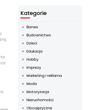
Kategorie
Biznes
b
Budownictwo
zny,
Dzieci
Edukacja
rto
Hobby
 co
Imprezy
Marketing i reklama
Moda
h.
Motoryzacja
Nieruchomości
Obcojęzyczne
wiele