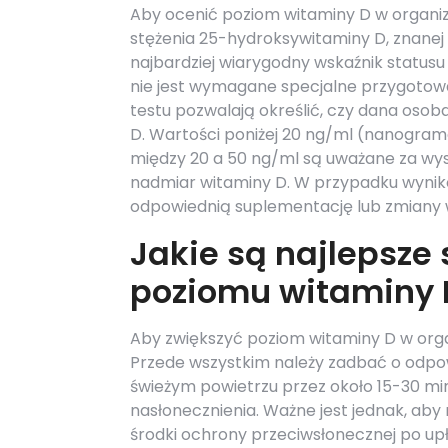
Aby ocenić poziom witaminy D w organizm
stężenia 25-hydroksywitaminy D, znanej
najbardziej wiarygodny wskaźnik status
nie jest wymagane specjalne przygotowa
testu pozwalają określić, czy dana oso
D. Wartości poniżej 20 ng/ml (nanogramó
między 20 a 50 ng/ml są uważane za w
nadmiar witaminy D. W przypadku wynik
odpowiednią suplementację lub zmiany w 
Jakie są najlepsze
poziomu witaminy 
Aby zwiększyć poziom witaminy D w organ
Przede wszystkim należy zadbać o odpow
świeżym powietrzu przez około 15-30 min
nasłonecznienia. Ważne jest jednak, ab
środki ochrony przeciwsłonecznej po up