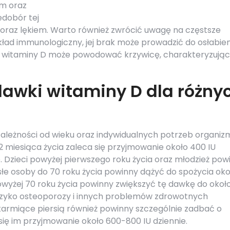
em oraz
edobór tej
oraz lękiem. Warto również zwrócić uwagę na częstsze
kład immunologiczny, jej brak może prowadzić do osłabien
ór witaminy D może powodować krzywicę, charakteryzują
dawki witaminy D dla różny
zależności od wieku oraz indywidualnych potrzeb organiz
2 miesiąca życia zaleca się przyjmowanie około 400 IU
 Dzieci powyżej pierwszego roku życia oraz młodzież pow
łe osoby do 70 roku życia powinny dążyć do spożycia oko
owyżej 70 roku życia powinny zwiększyć tę dawkę do okoł
ryzyko osteoporozy i innych problemów zdrowotnych
 karmiące piersią również powinny szczególnie zadbać o
się im przyjmowanie około 600-800 IU dziennie.