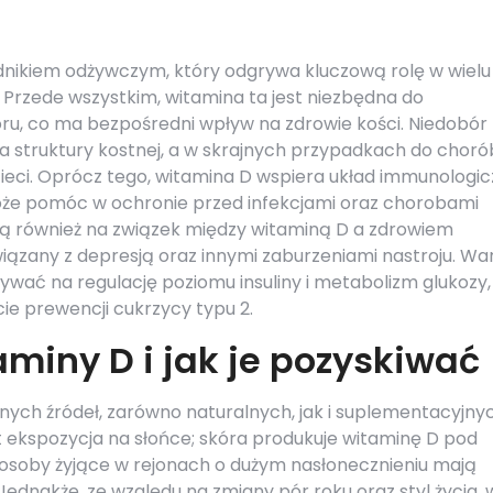
adnikiem odżywczym, który odgrywa kluczową rolę w wielu
Przede wszystkim, witamina ta jest niezbędna do
oru, co ma bezpośredni wpływ na zdrowie kości. Niedobór
a struktury kostnej, a w skrajnych przypadkach do choró
zieci. Oprócz tego, witamina D wspiera układ immunologic
oże pomóc w ochronie przed infekcjami oraz chorobami
ą również na związek między witaminą D a zdrowiem
iązany z depresją oraz innymi zaburzeniami nastroju. Wa
wać na regulację poziomu insuliny i metabolizm glukozy,
ie prewencji cukrzycy typu 2.
aminy D i jak je pozyskiwać
ych źródeł, zarówno naturalnych, jak i suplementacyjnyc
t ekspozycja na słońce; skóra produkuje witaminę D pod
soby żyjące w rejonach o dużym nasłonecznieniu mają
ednakże, ze względu na zmiany pór roku oraz styl życia, 