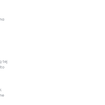
ina
 tej
dto
;
one