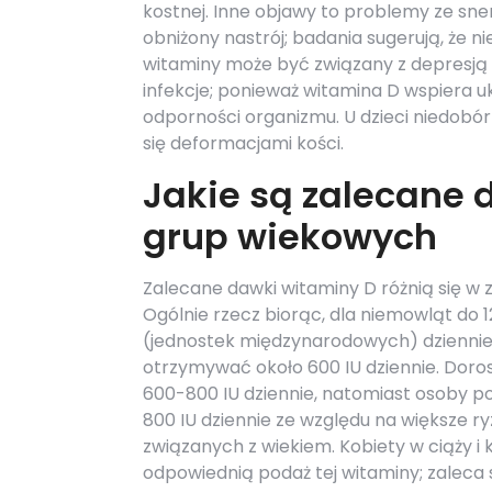
kostnej. Inne objawy to problemy ze sn
obniżony nastrój; badania sugerują, że ni
witaminy może być związany z depresją 
infekcje; ponieważ witamina D wspiera u
odporności organizmu. U dzieci niedob
się deformacjami kości.
Jakie są zalecane 
grup wiekowych
Zalecane dawki witaminy D różnią się w 
Ogólnie rzecz biorąc, dla niemowląt do 1
(jednostek międzynarodowych) dziennie.
otrzymywać około 600 IU dziennie. Doros
600-800 IU dziennie, natomiast osoby p
800 IU dziennie ze względu na większe 
związanych z wiekiem. Kobiety w ciąży i
odpowiednią podaż tej witaminy; zaleca 