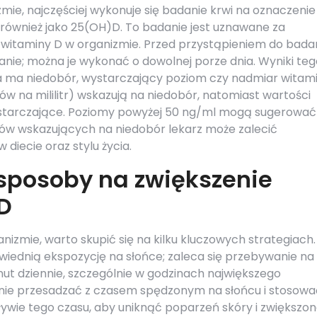
ie, najczęściej wykonuje się badanie krwi na oznaczenie
 również jako 25(OH)D. To badanie jest uznawane za
u witaminy D w organizmie. Przed przystąpieniem do bada
nie; można je wykonać o dowolnej porze dnia. Wyniki teg
ba ma niedobór, wystarczający poziom czy nadmiar witam
w na mililitr) wskazują na niedobór, natomiast wartości
ystarczające. Poziomy powyżej 50 ng/ml mogą sugerować
ów wskazujących na niedobór lekarz może zalecić
diecie oraz stylu życia.
 sposoby na zwiększenie
D
izmie, warto skupić się na kilku kluczowych strategiach.
iednią ekspozycję na słońce; zaleca się przebywanie na
ut dziennie, szczególnie w godzinach największego
y nie przesadzać z czasem spędzonym na słońcu i stosowa
ływie tego czasu, aby uniknąć poparzeń skóry i zwiększo