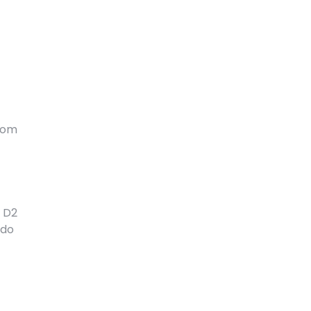
ziom
ę D2
 do