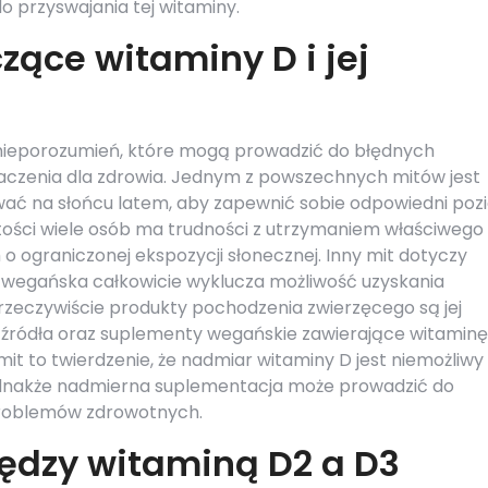
 przyswajania tej witaminy.
zące witaminy D i jej
 nieporozumień, które mogą prowadzić do błędnych
znaczenia dla zdrowia. Jednym z powszechnych mitów jest
wać na słońcu latem, aby zapewnić sobie odpowiedni po
stości wiele osób ma trudności z utrzymaniem właściwego
o ograniczonej ekspozycji słonecznej. Inny mit dotyczy
b wegańska całkowicie wyklucza możliwość uzyskania
ż rzeczywiście produkty pochodzenia zwierzęcego są jej
ne źródła oraz suplementy wegańskie zawierające witamin
it to twierdzenie, że nadmiar witaminy D jest niemożliwy
jednakże nadmierna suplementacja może prowadzić do
problemów zdrowotnych.
iędzy witaminą D2 a D3