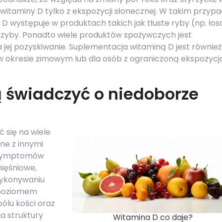
 witaminy D tylko z ekspozycji słonecznej. W takim przyp
D występuje w produktach takich jak tłuste ryby (np. łos
 grzyby. Ponadto wiele produktów spożywczych jest
jej pozyskiwanie. Suplementacja witaminą D jest również
w okresie zimowym lub dla osób z ograniczoną ekspozycj
 świadczyć o niedoborze
 się na wiele
ne z innymi
h symptomów
mięśniowe,
wykonywaniu
 poziomem
ólu kości oraz
a struktury
Witamina D co daje?