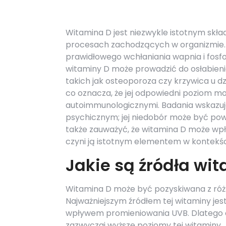
Witamina D jest niezwykle istotnym skł
procesach zachodzących w organizmie. 
prawidłowego wchłaniania wapnia i fosf
witaminy D może prowadzić do osłabieni
takich jak osteoporoza czy krzywica u d
co oznacza, że jej odpowiedni poziom m
autoimmunologicznymi. Badania wskazuj
psychicznym; jej niedobór może być pow
także zauważyć, że witamina D może wpły
czyni ją istotnym elementem w kontekśc
Jakie są źródła wit
Witamina D może być pozyskiwana z różn
Najważniejszym źródłem tej witaminy jes
wpływem promieniowania UVB. Dlatego o
zazwyczaj wyższe poziomy tej witaminy. J