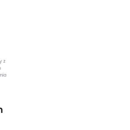
y z
ń
nia
m