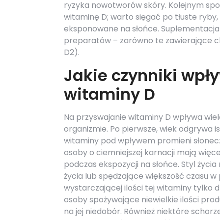
ryzyka nowotworów skóry. Kolejnym spo
witaminę D; warto sięgać po tłuste ryby, t
eksponowane na słońce. Suplementacja 
preparatów – zarówno te zawierające cho
D2).
Jakie czynniki wpł
witaminy D
Na przyswajanie witaminy D wpływa wie
organizmie. Po pierwsze, wiek odgrywa is
witaminy pod wpływem promieni słonec
osoby o ciemniejszej karnacji mają więc
podczas ekspozycji na słońce. Styl życi
życia lub spędzające większość czasu 
wystarczającej ilości tej witaminy tylko 
osoby spożywające niewielkie ilości pr
na jej niedobór. Również niektóre schorze