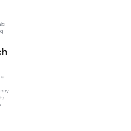
ia
cą
ch
mu.
inny
ło
o