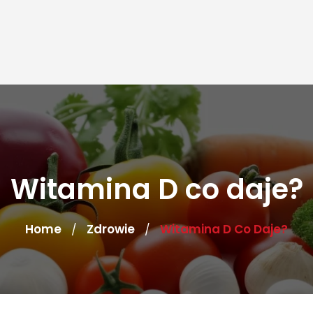
Witamina D co daje?
Home
Zdrowie
Witamina D Co Daje?
/
/