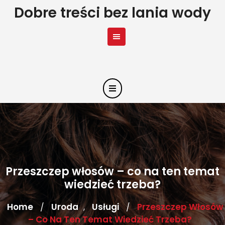
Skip
Dobre treści bez lania wody
to
content
Przeszczep włosów – co na ten temat
wiedzieć trzeba?
Home
Uroda
Usługi
Przeszczep Włosów
/
,
/
– Co Na Ten Temat Wiedzieć Trzeba?