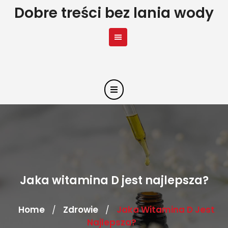
Skip
Dobre treści bez lania wody
to
content
Jaka witamina D jest najlepsza?
Home
Zdrowie
Jaka Witamina D Jest
/
/
Najlepsza?