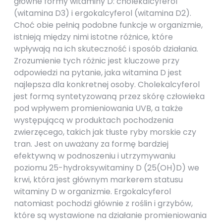
główne formy witaminy D: cholekalcyferol
(witamina D3) i ergokalcyferol (witamina D2).
Choć obie pełnią podobne funkcje w organizmie,
istnieją między nimi istotne różnice, które
wpływają na ich skuteczność i sposób działania.
Zrozumienie tych różnic jest kluczowe przy
odpowiedzi na pytanie, jaka witamina D jest
najlepsza dla konkretnej osoby. Cholekalcyferol
jest formą syntetyzowaną przez skórę człowieka
pod wpływem promieniowania UVB, a także
występującą w produktach pochodzenia
zwierzęcego, takich jak tłuste ryby morskie czy
tran. Jest on uważany za formę bardziej
efektywną w podnoszeniu i utrzymywaniu
poziomu 25-hydroksywitaminy D (25(OH)D) we
krwi, która jest głównym markerem statusu
witaminy D w organizmie. Ergokalcyferol
natomiast pochodzi głównie z roślin i grzybów,
które są wystawione na działanie promieniowania