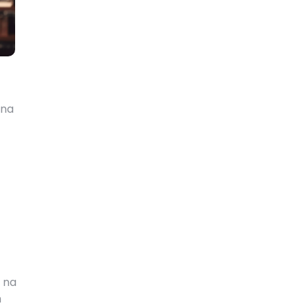
 na
 na
h