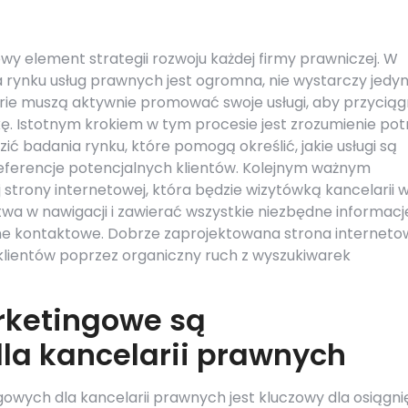
wy element strategii rozwoju każdej firmy prawniczej. W
a rynku usług prawnych jest ogromna, nie wystarczy jedyn
larie muszą aktywnie promować swoje usługi, aby przycią
. Istotnym krokiem w tym procesie jest zrozumienie pot
ć badania rynku, które pomogą określić, jakie usługi są
referencje potencjalnych klientów. Kolejnym ważnym
 strony internetowej, która będzie wizytówką kancelarii 
twa w nawigacji i zawierać wszystkie niezbędne informacj
ne kontaktowe. Dobrze zaprojektowana strona interneto
klientów poprzez organiczny ruch z wyszukiwarek
rketingowe są
dla kancelarii prawnych
owych dla kancelarii prawnych jest kluczowy dla osiągni