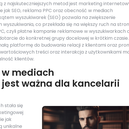
 z najskuteczniejszych metod jest marketing internetow
kie jak SEO, reklama PPC oraz obecność w mediach
kątem wyszukiwarek (SEO) pozwala na zwiększenie
 wyszukiwania, co przekłada się na większy ruch na stroni
PPC, czyli płatne kampanie reklamowe w wyszukiwarkach 
otarcie do konkretnej grupy docelowej w krótkim czasie.
łą platformę do budowania relacji z klientami oraz pro
e wartościowych treści oraz interakcja z użytkownikami 
lność klientów.
ć w mediach
jest ważna dla kancelarii
 stała się
ketingowej
ie jak
ą unikalne