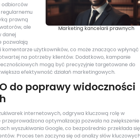
a odbiorców
ki regularnemu
tyką prawną
watorów, ale
Marketing kancelarii prawnych
w danej
e pozwalają
a i komentarze użytkowników, co może znacząco wpłynąć
i otwartej na potrzeby klientów. Dodatkowo, kampanie
ecznościowych mogą być precyzyjnie targetowane do
zwiększa efektywność działań marketingowych.
EO do poprawy widoczności
ch
zukiwarek internetowych, odgrywa kluczową rolę w
e przeprowadzona optymalizacja pozwala na zwiększenie
kach wyszukiwania Google, co bezpośrednio przekłada się
ientów. Proces ten zaczyna się od analizy słów kluczowyc