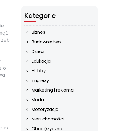
Kategorie
ie
Biznes
gnąć
rzeb
Budownictwo
Dzieci
w
Edukacja
e o
Hobby
wa
Imprezy
Marketing i reklama
Moda
Motoryzacja
Nieruchomości
ęcia
Obcojęzyczne