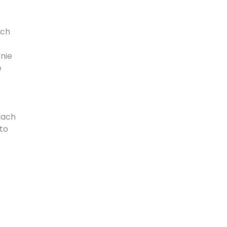
ych
znie
e
iach
to