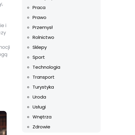
y,
Praca
Prawo
e i
Przemysł
czy
Rolnictwo
mocji
Sklepy
mogą
Sport
Technologia
Transport
Turystyka
Uroda
Usługi
Wnętrza
Zdrowie