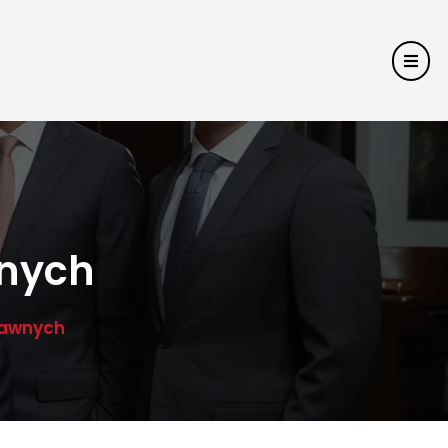
wnych
rawnych