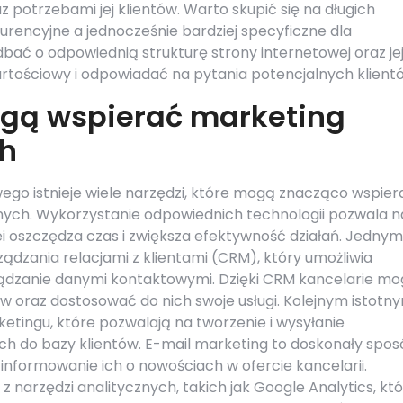
z potrzebami jej klientów. Warto skupić się na długich
urencyjne a jednocześnie bardziej specyficzne dla
bać o odpowiednią strukturę strony internetowej oraz je
rtościowy i odpowiadać na pytania potencjalnych klient
ogą wspierać marketing
ch
ego istnieje wiele narzędzi, które mogą znacząco wspier
nych. Wykorzystanie odpowiednich technologii pozwala n
i oszczędza czas i zwiększa efektywność działań. Jednym
dzania relacjami z klientami (CRM), który umożliwia
arządzanie danymi kontaktowymi. Dzięki CRM kancelarie m
ów oraz dostosować do nich swoje usługi. Kolejnym istotn
tingu, które pozwalają na tworzenie i wysyłanie
h do bazy klientów. E-mail marketing to doskonały spo
 informowanie ich o nowościach w ofercie kancelarii.
 narzędzi analitycznych, takich jak Google Analytics, kt