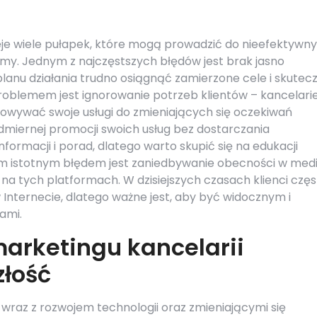
eje wiele pułapek, które mogą prowadzić do nieefektywn
irmy. Jednym z najczęstszych błędów jest brak jasno
planu działania trudno osiągnąć zamierzone cele i skutec
roblemem jest ignorowanie potrzeb klientów – kancelari
sowywać swoje usługi do zmieniających się oczekiwań
admiernej promocji swoich usług bez dostarczania
nformacji i porad, dlatego warto skupić się na edukacji
nym istotnym błędem jest zaniedbywanie obecności w med
a tych platformach. W dzisiejszych czasach klienci częs
 Internecie, dlatego ważne jest, aby być widocznym i
ami.
marketingu kancelarii
złość
wraz z rozwojem technologii oraz zmieniającymi się