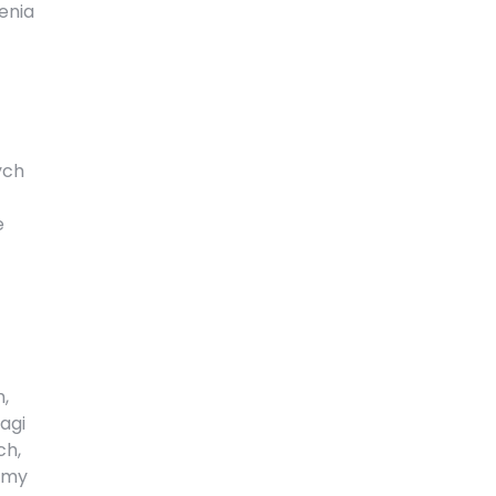
enia
ych
e
,
agi
ch,
lemy