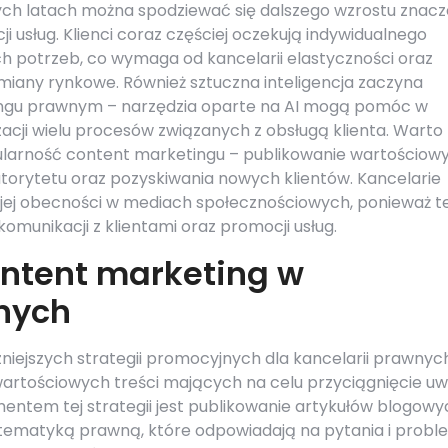
ch latach można spodziewać się dalszego wzrostu znacz
 usług. Klienci coraz częściej oczekują indywidualnego
ch potrzeb, co wymaga od kancelarii elastyczności oraz
miany rynkowe. Również sztuczna inteligencja zaczyna
ingu prawnym – narzędzia oparte na AI mogą pomóc w
acji wielu procesów związanych z obsługą klienta. Warto
larność content marketingu – publikowanie wartościow
utorytetu oraz pozyskiwania nowych klientów. Kancelarie
jej obecności w mediach społecznościowych, ponieważ t
komunikacji z klientami oraz promocji usług.
ontent marketing w
nych
niejszych strategii promocyjnych dla kancelarii prawnych
 wartościowych treści mających na celu przyciągnięcie uw
entem tej strategii jest publikowanie artykułów blogowy
 tematyką prawną, które odpowiadają na pytania i prob