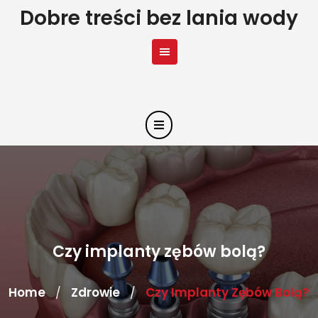
Skip
Dobre treści bez lania wody
to
content
Czy implanty zębów bolą?
Home
Zdrowie
Czy Implanty Zębów Bolą?
/
/