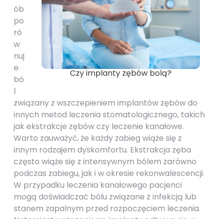
ób
po
ró
w
nuj
e
Czy implanty zębów bolą?
bó
l
związany z wszczepieniem implantów zębów do
innych metod leczenia stomatologicznego, takich
jak ekstrakcje zębów czy leczenie kanałowe.
Warto zauważyć, że każdy zabieg wiąże się z
innym rodzajem dyskomfortu. Ekstrakcja zęba
często wiąże się z intensywnym bólem zarówno
podczas zabiegu, jak i w okresie rekonwalescencji.
W przypadku leczenia kanałowego pacjenci
mogą doświadczać bólu związane z infekcją lub
stanem zapalnym przed rozpoczęciem leczenia.