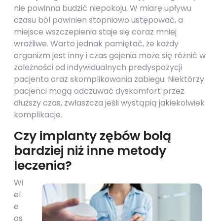
nie powinna budzić niepokoju. W miarę upływu
czasu ból powinien stopniowo ustępować, a
miejsce wszczepienia staje się coraz mniej
wrażliwe. Warto jednak pamiętać, że każdy
organizm jest inny i czas gojenia może się różnić w
zależności od indywidualnych predyspozycji
pacjenta oraz skomplikowania zabiegu. Niektórzy
pacjenci mogą odczuwać dyskomfort przez
dłuższy czas, zwłaszcza jeśli wystąpią jakiekolwiek
komplikacje.
Czy implanty zębów bolą
bardziej niż inne metody
leczenia?
Wi
el
e
os