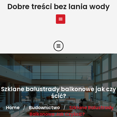
Skip
Dobre treści bez lania wody
to
content
Szklane balustrady balkonowe jak czy
ścić?
Home
Budownictwo
Szklane Balustrady
/
/
Balkonowe Jak Czyścić?