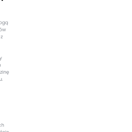
mogą
ców
cz
y
m
zinę
u.
ch