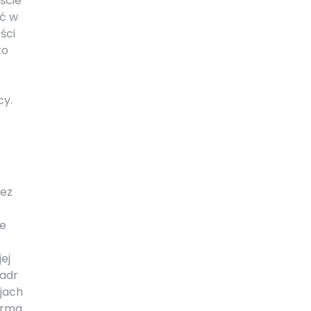
ście
ić w
ści
to
cy.
zez
ie
ej
kadr
jach
irma