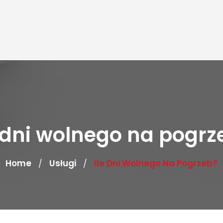
e dni wolnego na pogrz
Home
Usługi
Ile Dni Wolnego Na Pogrzeb?
/
/