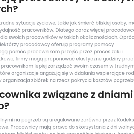
ych?
trudne sytuacje życiowe, takie jak śmierć bliskiej osoby, 
ydajność pracowników. Dlatego coraz więcej pracodaw
la swoich pracowników w takich okolicznościach. Opró
 niektórzy pracodawcy oferują programy pomocy
ogą pomóc pracownikom przejść przez proces żalu i
odatkowo, firmy mogą proponować elastyczne godziny prac
la pracownikom lepiej zarządzać swoim czasem w trudny
tóre organizacje angażują się w działania wspierające rod
y organizacja zbiórek na rzecz pokrycia kosztów pogrzeb
acownika związane z dniami
b?
olnymi na pogrzeb są uregulowane zarówno przez Kodeks
mowe. Pracownicy mają prawo do skorzystania z dni wolny