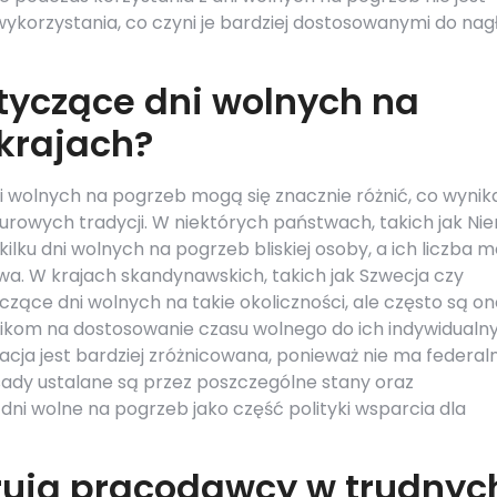
ykorzystania, co czyni je bardziej dostosowanymi do nag
tyczące dni wolnych na
krajach?
 wolnych na pogrzeb mogą się znacznie różnić, co wynik
urowych tradycji. W niektórych państwach, takich jak Ni
lku dni wolnych na pogrzeb bliskiej osoby, a ich liczba 
wa. W krajach skandynawskich, takich jak Szwecja czy
yczące dni wolnych na takie okoliczności, ale często są o
nikom na dostosowanie czasu wolnego do ich indywidualn
cja jest bardziej zróżnicowana, ponieważ nie ma federal
sady ustalane są przez poszczególne stany oraz
dni wolne na pogrzeb jako część polityki wsparcia dla
erują pracodawcy w trudnyc