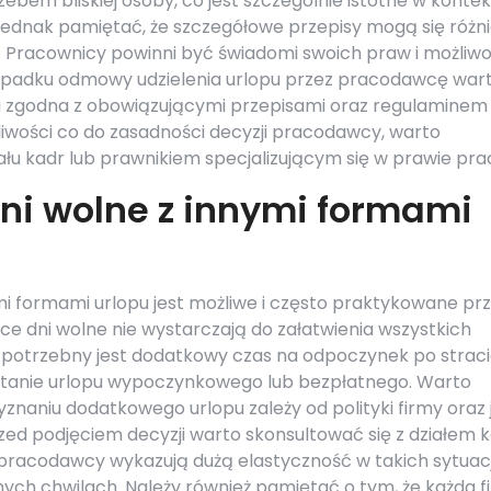
ebem bliskiej osoby, co jest szczególnie istotne w kontek
ednak pamiętać, że szczegółowe przepisy mogą się różn
. Pracownicy powinni być świadomi swoich praw i możliwo
zypadku odmowy udzielenia urlopu przez pracodawcę war
ła zgodna z obowiązującymi przepisami oraz regulaminem
tpliwości co do zasadności decyzji pracodawcy, warto
ału kadr lub prawnikiem specjalizującym się w prawie pra
ni wolne z innymi formami
mi formami urlopu jest możliwe i często praktykowane pr
ce dni wolne nie wystarczają do załatwienia wszystkich
potrzebny jest dodatkowy czas na odpoczynek po strac
ystanie urlopu wypoczynkowego lub bezpłatnego. Warto
znaniu dodatkowego urlopu zależy od polityki firmy oraz j
d podjęciem decyzji warto skonsultować się z działem 
pracodawcy wykazują dużą elastyczność w takich sytuac
ych chwilach. Należy również pamiętać o tym, że każda f