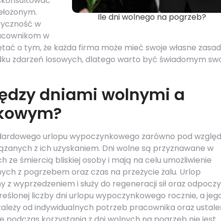
 skonsultować
zełożonym.
Ile dni wolnego na pogrzeb?
tyczność w
racownikom w
ętać o tym, że każda firma może mieć swoje własne zasa
dku zdarzeń losowych, dlatego warto być świadomym sw
iędzy dniami wolnymi a
nkowym?
tandardowego urlopu wypoczynkowego zarówno pod wzgl
wiązanych z ich uzyskaniem. Dni wolne są przyznawane w
ze śmiercią bliskiej osoby i mają na celu umożliwienie
ych z pogrzebem oraz czas na przeżycie żalu. Urlop
z wyprzedzeniem i służy do regeneracji sił oraz odpocz
eślonej liczby dni urlopu wypoczynkowego rocznie, a jeg
 zależy od indywidualnych potrzeb pracownika oraz ustale
 podczas korzystania z dni wolnych na pogrzeb nie jest