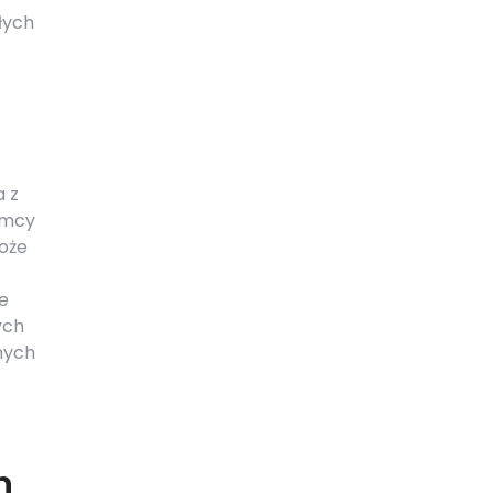
łych
a z
emcy
może
ne
ych
nych
h