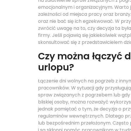
na załatwienie spraw związanych z pogrz
emocjonalnym i organizacyjnym. Warto j
zależności od miejsca pracy oraz branży
oraz nie bać się ich egzekwować. W pr
zwrócić uwagę na to, czy decyzja ta by
firmy. Jeśli pojawią się jakiekolwiek wą
skonsultować się z przedstawicielem dzi
Czy można łączyć d
urlopu?
Łączenie dni wolnych na pogrzeb z inny
pracowników. W sytuacji gdy przysługują
spraw związanych z pogrzebem lub gdy 
bliskiej osoby, można rozważyć wykorz
jednak pamiętać o tym, że decyzja o przy
regulaminów wewnętrznych. Dlatego prze
lub bezpośrednim przełożonym. Często 
i są skłonni pomóc pracownikom w trudn