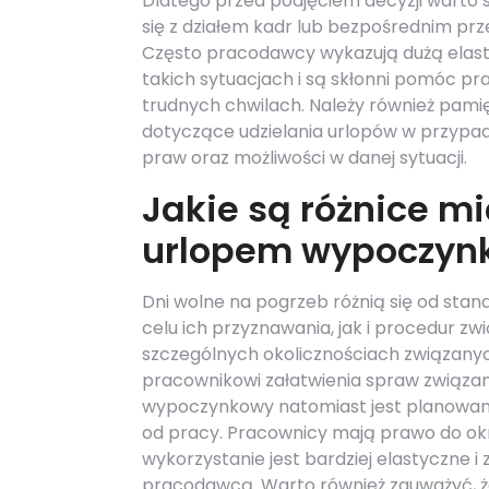
Dlatego przed podjęciem decyzji warto
się z działem kadr lub bezpośrednim pr
Często pracodawcy wykazują dużą elas
takich sytuacjach i są skłonni pomóc p
trudnych chwilach. Należy również pami
dotyczące udzielania urlopów w przypa
praw oraz możliwości w danej sytuacji.
Jakie są różnice m
urlopem wypoczy
Dni wolne na pogrzeb różnią się od s
celu ich przyznawania, jak i procedur z
szczególnych okolicznościach związanych 
pracownikowi załatwienia spraw związan
wypoczynkowy natomiast jest planowany 
od pracy. Pracownicy mają prawo do okr
wykorzystanie jest bardziej elastyczne i
pracodawcą. Warto również zauważyć, że