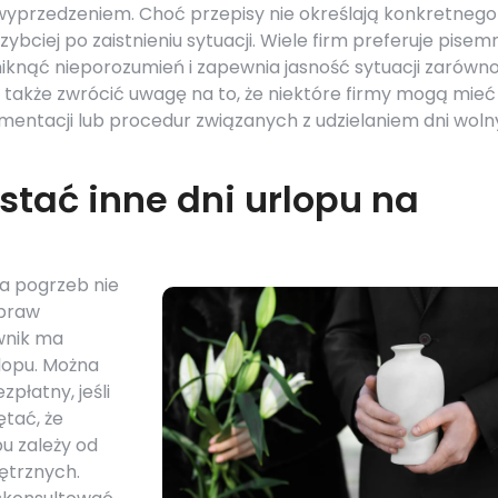
yprzedzeniem. Choć przepisy nie określają konkretnego
szybciej po zaistnieniu sytuacji. Wiele firm preferuje pisem
niknąć nieporozumień i zapewnia jasność sytuacji zarówno
 także zwrócić uwagę na to, że niektóre firmy mogą mieć
ntacji lub procedur związanych z udzielaniem dni wol
tać inne dni urlopu na
na pogrzeb nie
spraw
wnik ma
lopu. Można
płatny, jeśli
tać, że
u zależy od
nętrznych.