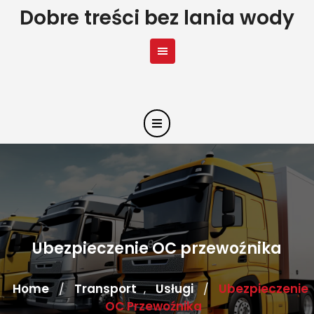
Skip
Dobre treści bez lania wody
to
content
Ubezpieczenie OC przewoźnika
Home
Transport
Usługi
Ubezpieczenie
/
,
/
OC Przewoźnika