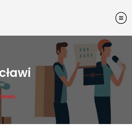
cławi
cławiu