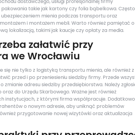
odu dostawczego, usługi profesjonalnej firmy
pakowania takie jak kartony czy folia bąbelkowa. Często
 ubezpieczeniem mienia podczas transportu oraz
emontażem i montażem mebli. Warto również pamiętać o
 lokalizacją, takimi jak kaucje czy opłaty za media.
rzeba załatwić przy
ra we Wrocławiu
ię nie tylko z logistyką transportu mienia, ale również z
twić przed i po przeniesieniu siedziby firmy. Przede wszy
 zmianie adresu siedziby przedsiębiorstwa. Należy zgłosi
 oraz do Urzędu Skarbowego. Ważne jest również
h instytucjach, z którymi firma współpracuje. Dodatkowo
trahentów o nowym adresie, aby uniknąć problemów
wnież przygotowanie nowej wizytówki oraz aktualizacja
 praktyki przy przeprowadzc