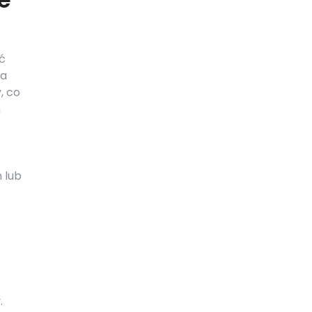
ć
za
, co
m
 lub
.