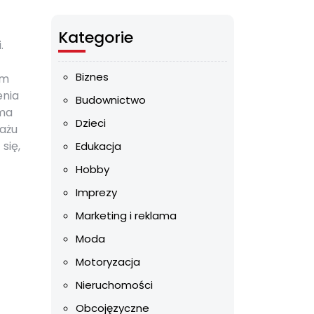
Kategorie
.
Biznes
ym
enia
Budownictwo
 ma
Dzieci
ażu
się,
Edukacja
Hobby
Imprezy
Marketing i reklama
Moda
Motoryzacja
Nieruchomości
Obcojęzyczne