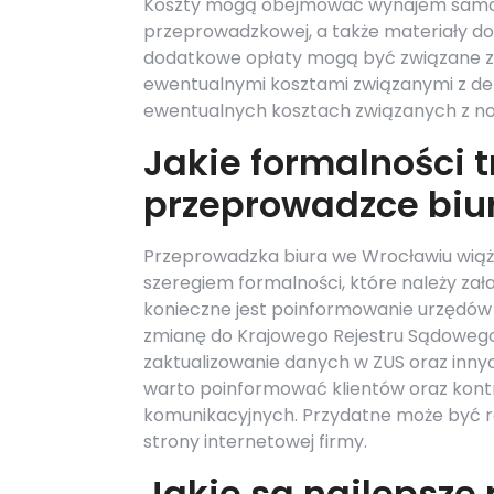
Koszty mogą obejmować wynajem samoch
przeprowadzkowej, a także materiały do 
dodatkowe opłaty mogą być związane z
ewentualnymi kosztami związanymi z d
ewentualnych kosztach związanych z nową
Jakie formalności t
przeprowadzce biu
Przeprowadzka biura we Wrocławiu wiąże s
szeregiem formalności, które należy zała
konieczne jest poinformowanie urzędów o
zmianę do Krajowego Rejestru Sądowego
zaktualizowanie danych w ZUS oraz innyc
warto poinformować klientów oraz kon
komunikacyjnych. Przydatne może być ró
strony internetowej firmy.
Jakie są najlepsze