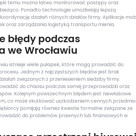
ięki temu można łatwo monitorować postępy oraz
ieżąco. Ponadto technologie umożliwiają lepszą
oordynację działań różnych działów firmy. Aplikacje mob
k oraz zarządzania logistyką transportu mienia.
ze błędy podczas
ra we Wrocławiu
iu istnieje wiele pułapek, które mogą prowadzić do
 procesu. Jednym z najczęstszych błędów jest brak
ziałań związanych z przeniesieniem siedziby firmy.
owadzić do chaosu podczas samej przeprowadzki oraz
etapów. Kolejnym powszechnym błędem jest niewłaściwe
tem, co może skutkować uszkodzeniem cennych przedmi
iębiorcy pomijają również kwestie formalne związane ze
 prowadzić do problemów prawnych lub finansowych w