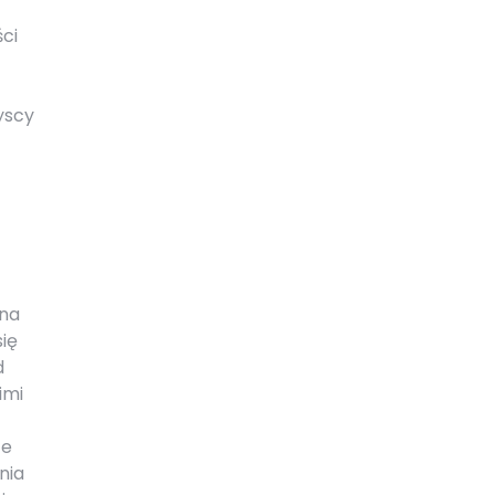
ci
yscy
 na
ię
d
imi
te
nia