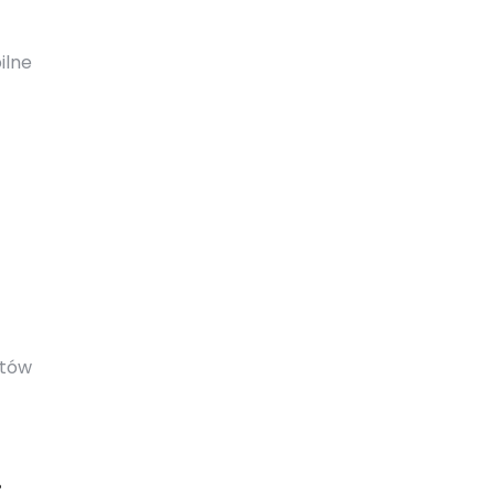
ilne
otów