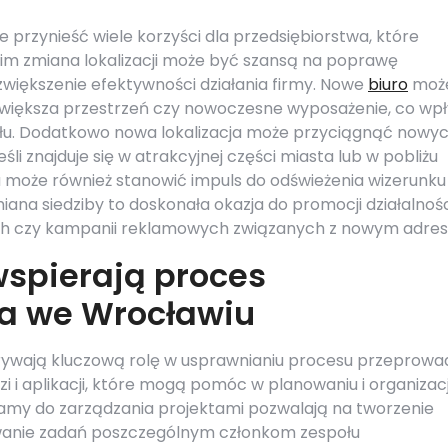
przynieść wiele korzyści dla przedsiębiorstwa, które
kim zmiana lokalizacji może być szansą na poprawę
iększenie efektywności działania firmy. Nowe
biuro
moż
k większa przestrzeń czy nowoczesne wyposażenie, co wp
łu. Dodatkowo nowa lokalizacja może przyciągnąć nowy
li znajduje się w atrakcyjnej części miasta lub w pobliżu
 może również stanowić impuls do odświeżenia wizerunku
miana siedziby to doskonała okazja do promocji działalnoś
ch czy kampanii reklamowych związanych z nowym adre
wspierają proces
ra we Wrocławiu
rywają kluczową rolę w usprawnianiu procesu przeprowa
zi i aplikacji, które mogą pomóc w planowaniu i organizacj
ramy do zarządzania projektami pozwalają na tworzenie
anie zadań poszczególnym członkom zespołu