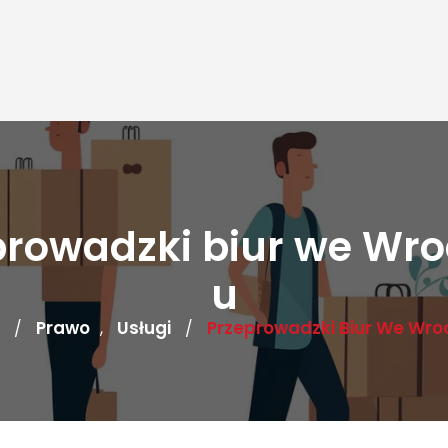
prowadzki biur we Wro
u
Prawo
Usługi
Przeprowadzki Biur We Wro
/
,
/