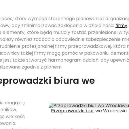
roces, który wymaga starannego planowania i organizacji
owy, aby zminimalizować zakłócenia w działalności
firmy
.
e elementy, które będą musiały zostać przeniesione, w t
Należy również zadbać o odpowiednie zabezpieczenie mi
udnienie profesjonalnej firmy przeprowadzkowej, która
racownicy takiej firmy mogą pomóc w pakowaniu, demont
ze jest także stworzyć harmonogram działań, aby upewnić 
alizowane zgodnie z planem.
zeprowadzki biura we
iu mogą się
ynników.
Przeprowadzki biur
we Wrocławiu
gę wielkość
towania.