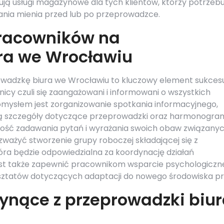
ją usługi magazynowe dla tych klientów, którzy potrzebu
ia mienia przed lub po przeprowadzce.
racowników na
ra we Wrocławiu
wadzkę biura we Wrocławiu to kluczowy element sukces
icy czuli się zaangażowani i informowani o wszystkich
omysłem jest zorganizowanie spotkania informacyjnego,
ą szczegóły dotyczące przeprowadzki oraz harmonogra
wość zadawania pytań i wyrażania swoich obaw związanyc
ażyć stworzenie grupy roboczej składającej się z
tóra będzie odpowiedzialna za koordynację działań
st także zapewnić pracownikom wsparcie psychologiczn
rsztatów dotyczących adaptacji do nowego środowiska pr
łynące z przeprowadzki biu