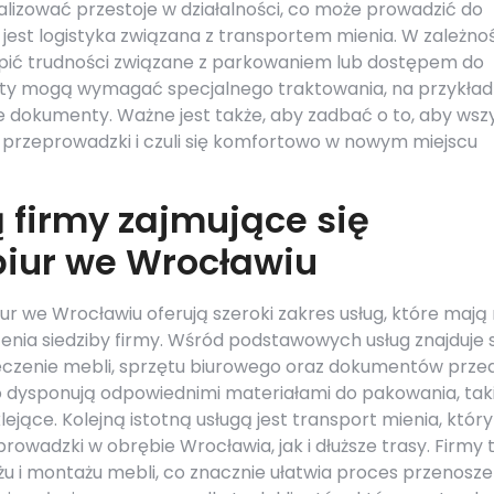
lizować przestoje w działalności, co może prowadzić do
jest logistyka związana z transportem mienia. W zależnoś
ąpić trudności związane z parkowaniem lub dostępem do
oty mogą wymagać specjalnego traktowania, na przykład
e dokumenty. Ważne jest także, aby zadbać o to, aby wsz
przeprowadzki i czuli się komfortowo w nowym miejscu
ą firmy zajmujące się
iur we Wrocławiu
r we Wrocławiu oferują szeroki zakres usług, które mają
enia siedziby firmy. Wśród podstawowych usług znajduje s
eczenie mebli, sprzętu biurowego oraz dokumentów prze
o dysponują odpowiednimi materiałami do pakowania, tak
ejące. Kolejną istotną usługą jest transport mienia, który
wadzki w obrębie Wrocławia, jak i dłuższe trasy. Firmy 
 i montażu mebli, co znacznie ułatwia proces przenosze