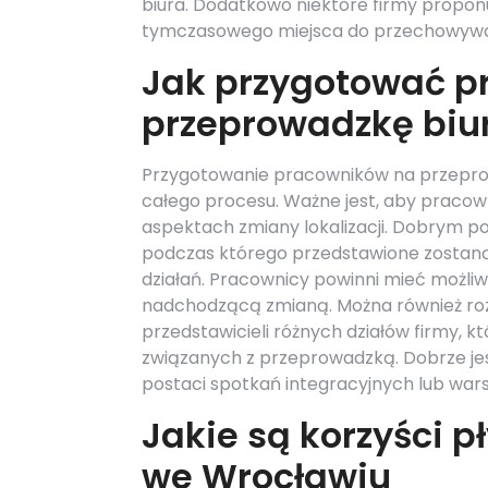
biura. Dodatkowo niektóre firmy proponu
tymczasowego miejsca do przechowywan
Jak przygotować p
przeprowadzkę biu
Przygotowanie pracowników na przepro
całego procesu. Ważne jest, aby pracown
aspektach zmiany lokalizacji. Dobrym p
podczas którego przedstawione zostan
działań. Pracownicy powinni mieć możli
nadchodzącą zmianą. Można również rozw
przedstawicieli różnych działów firmy, k
związanych z przeprowadzką. Dobrze je
postaci spotkań integracyjnych lub wa
Jakie są korzyści p
we Wrocławiu