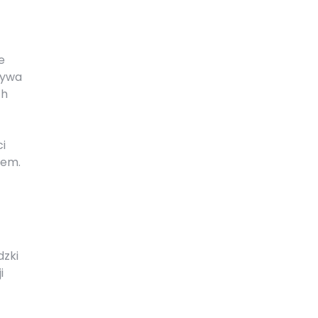
e
ływa
ch
ci
sem.
dzki
i