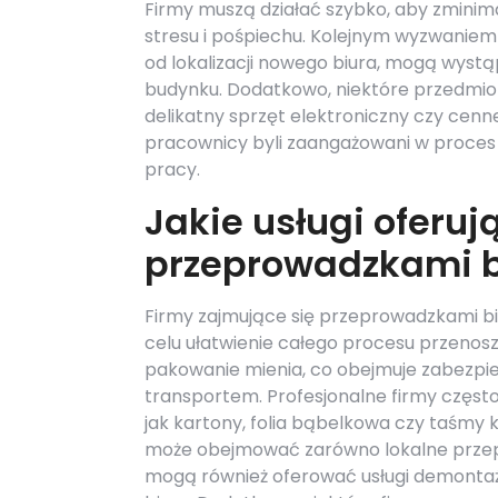
Firmy muszą działać szybko, aby zminima
stresu i pośpiechu. Kolejnym wyzwaniem 
od lokalizacji nowego biura, mogą wyst
budynku. Dodatkowo, niektóre przedmi
delikatny sprzęt elektroniczny czy cenn
pracownicy byli zaangażowani w proces 
pracy.
Jakie usługi oferuj
przeprowadzkami b
Firmy zajmujące się przeprowadzkami biu
celu ułatwienie całego procesu przenosz
pakowanie mienia, co obejmuje zabezpi
transportem. Profesjonalne firmy częst
jak kartony, folia bąbelkowa czy taśmy kl
może obejmować zarówno lokalne przepro
mogą również oferować usługi demontażu