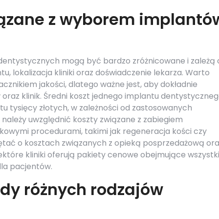
wiązane z wyborem implantó
entystycznych mogą być bardzo zróżnicowane i zależą 
u, lokalizacja kliniki oraz doświadczenie lekarza. Warto
cznikiem jakości, dlatego ważne jest, aby dokładnie
oraz klinik. Średni koszt jednego implantu dentystyczne
stu tysięcy złotych, w zależności od zastosowanych
 należy uwzględnić koszty związane z zabiegiem
owymi procedurami, takimi jak regeneracja kości czy
iętać o kosztach związanych z opieką posprzedażową or
ektóre kliniki oferują pakiety cenowe obejmujące wszystk
dla pacjentów.
ady różnych rodzajów