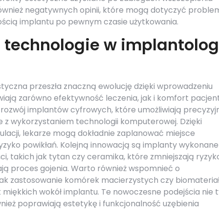
e również negatywnych opinii, które mogą dotyczyć probl
łością implantu po pewnym czasie użytkowania.
 technologie w implantolog
styczna przeszła znaczną ewolucję dzięki wprowadzeniu
iają zarówno efektywność leczenia, jak i komfort pacjen
 rozwój implantów cyfrowych, które umożliwiają precyzyj
 z wykorzystaniem technologii komputerowej. Dzięki
acji, lekarze mogą dokładnie zaplanować miejsce
ryzyko powikłań. Kolejną innowacją są implanty wykonane
, takich jak tytan czy ceramika, które zmniejszają ryzyk
ają proces gojenia. Warto również wspomnieć o
jak zastosowanie komórek macierzystych czy biomateria
 miękkich wokół implantu. Te nowoczesne podejścia nie t
wnież poprawiają estetykę i funkcjonalność uzębienia