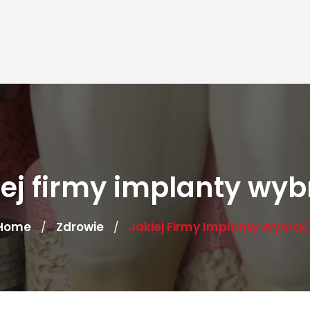
iej firmy implanty wyb
Home
Zdrowie
Jakiej Firmy Implanty Wybrać
/
/