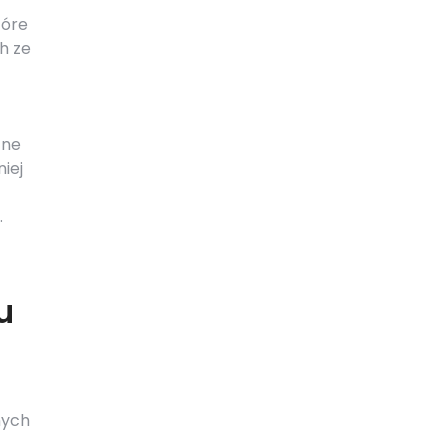
tóre
h ze
zne
iej
.
u
nych