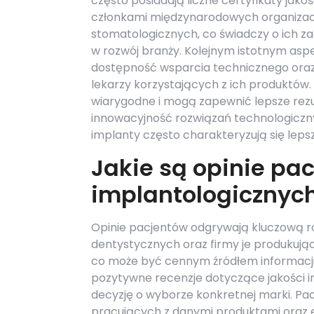
często posiadają liczne certyfikaty jakoś
członkami międzynarodowych organizac
stomatologicznych, co świadczy o ich 
w rozwój branży. Kolejnym istotnym asp
dostępność wsparcia technicznego oraz
lekarzy korzystających z ich produktów
wiarygodne i mogą zapewnić lepsze rezu
innowacyjność rozwiązań technologicz
implanty często charakteryzują się lep
Jakie są opinie pa
implantologicznyc
Opinie pacjentów odgrywają kluczową r
dentystycznych oraz firmy je produkujące
co może być cennym źródłem informacji
pozytywne recenzje dotyczące jakości i
decyzję o wyborze konkretnej marki. Pac
pracujących z danymi produktami oraz 