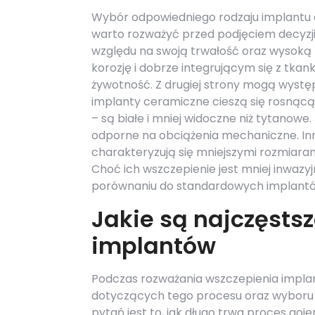
Wybór odpowiedniego rodzaju implantu d
warto rozważyć przed podjęciem decyzji
względu na swoją trwałość oraz wysoką
korozję i dobrze integrującym się z tkan
żywotność. Z drugiej strony mogą występ
implanty ceramiczne cieszą się rosnącą
– są białe i mniej widoczne niż tytanowe
odporne na obciążenia mechaniczne. In
charakteryzują się mniejszymi rozmiaram
Choć ich wszczepienie jest mniej inwazy
porównaniu do standardowych implant
Jakie są najczęsts
implantów
Podczas rozważania wszczepienia impla
dotyczących tego procesu oraz wyboru
pytań jest to, jak długo trwa proces goj