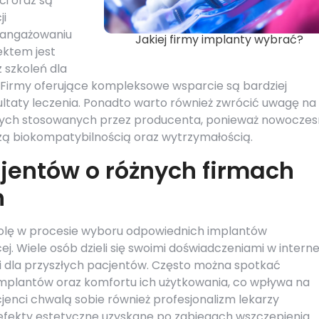
ci oraz są
ji
zaangażowaniu
Jakiej firmy implanty wybrać?
ektem jest
 szkoleń dla
. Firmy oferujące kompleksowe wsparcie są bardziej
ltaty leczenia. Ponadto warto również zwrócić uwagę na
nych stosowanych przez producenta, ponieważ nowocze
szą biokompatybilnością oraz wytrzymałością.
cjentów o różnych firmach
h
olę w procesie wyboru odpowiednich implantów
j. Wiele osób dzieli się swoimi doświadczeniami w interne
 dla przyszłych pacjentów. Często można spotkać
mplantów oraz komfortu ich użytkowania, co wpływa na
jenci chwalą sobie również profesjonalizm lekarzy
efekty estetyczne uzyskane po zabiegach wszczepienia