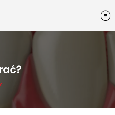
rać?
?