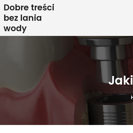
Skip
Dobre treści
to
bez lania
content
wody
Jak