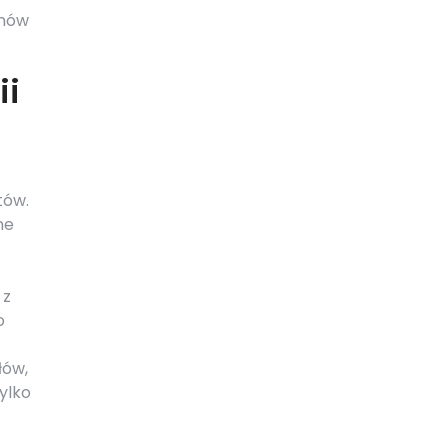
emów
ii
tów.
ne
 z
o
łów,
ylko