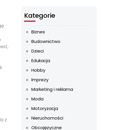
Kategorie
gę
Biznes
e
Budownictwo
est,
Dzieci
Edukacja
i
Hobby
Imprezy
Marketing i reklama
Moda
Motoryzacja
Nieruchomości
a z
Obcojęzyczne