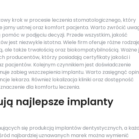
owy krok w procesie leczenia stomatologicznego, który
e jamy ustnej oraz komfort pacjenta. Warto zwrócić uwa
 pomóc w podjęciu decyzji. Przede wszystkim, jakość
w jest niezwykle istotna. Wiele firm oferuje różne rodzaj
ną, ale także trwałością oraz biokompatybilnością. Ważne j
producentów, którzy posiadają certyfikaty jakości i
az pacjentów. Kolejnym czynnikiem jest doświadczenie
uje zabieg wszczepienia implantu. Warto zasięgnąć opini
je lekarza. Również lokalizacja kliniki oraz dostępność
naczenie dla komfortu leczenia.
ują najlepsze implanty
mujących się produkcją implantów dentystycznych, a każd
 Wśród najbardziej uznawanych marek można wymienić