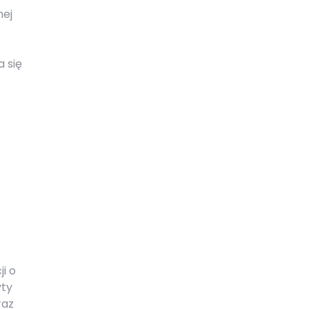
nej
 się
i o
yty
raz