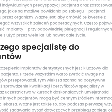
 od indywidualnych predyspozycji pacjenta oraz zastosowa
go, jakie są możliwe powikłania po zabiegu – pacjenci
tu przez organizm. Ważne jest, aby omówić te kwestie z
egać wszystkich zaleceń pooperacyjnych. Często pojawia
sić implanty – przy odpowiedniej pielęgnacji i regularnych
łużyć przez wiele lat lub nawet całe życie.
zego specjalistę do
antów
czepienia implantów dentystycznych jest kluczowy dla
ji pacjenta. Przede wszystkim warto zwrócić uwagę na
egów przeprowadził, tym większa szansa na pozytywne
sprawdzenie kwalifikacji i certyfikatów specjalisty w
oraz uczestnictwo w kursach doskonalących umiejętności
 innych pacjentów mogą być cennym źródłem informacj
 lekarza. Ważne jest także to, aby podczas pierwszej wiz
liwość zadawania pytań dotyczących przebiegu zabiegu o