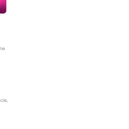
sne
cie,