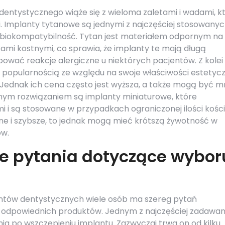
entystycznego wiąże się z wieloma zaletami i wadami, k
. Implanty tytanowe są jednymi z najczęściej stosowanyc
 biokompatybilność. Tytan jest materiałem odpornym na
kami kostnymi, co sprawia, że implanty te mają długą
ować reakcje alergiczne u niektórych pacjentów. Z kolei
 popularnością ze względu na swoje właściwości estetyc
. Jednak ich cena często jest wyższa, a także mogą być mn
nym rozwiązaniem są implanty miniaturowe, które
i i są stosowane w przypadkach ograniczonej ilości kości
jne i szybsze, to jednak mogą mieć krótszą żywotność w
ów.
ze pytania dotyczące wybor
ntów dentystycznych wiele osób ma szereg pytań
 odpowiednich produktów. Jednym z najczęściej zadawa
enia po wszczepieniu implantu. Zazwyczaj trwa on od kilku