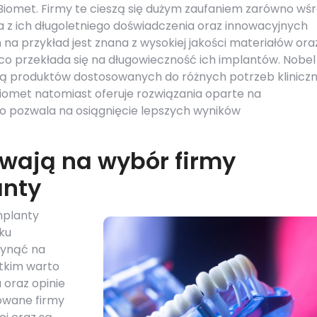
iomet. Firmy te cieszą się dużym zaufaniem zarówno wś
a z ich długoletniego doświadczenia oraz innowacyjnych
a przykład jest znana z wysokiej jakości materiałów ora
co przekłada się na długowieczność ich implantów. Nobel
amą produktów dostosowanych do różnych potrzeb klinicz
iomet natomiast oferuje rozwiązania oparte na
 pozwala na osiągnięcie lepszych wyników
ywają na wybór firmy
anty
mplanty
ku
łynąć na
stkim warto
oraz opinie
owane firmy