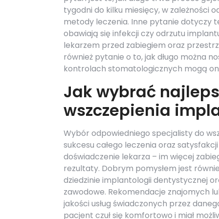
tygodni do kilku miesięcy, w zależności
metody leczenia. Inne pytanie dotyczy te
obawiają się infekcji czy odrzutu implan
lekarzem przed zabiegiem oraz przestrz
również pytanie o to, jak długo można no
kontrolach stomatologicznych mogą one s
Jak wybrać najleps
wszczepienia impl
Wybór odpowiedniego specjalisty do wsz
sukcesu całego leczenia oraz satysfakc
doświadczenie lekarza – im więcej zabi
rezultaty. Dobrym pomysłem jest również 
dziedzinie implantologii dentystycznej 
zawodowe. Rekomendacje znajomych lub
jakości usług świadczonych przez danego
pacjent czuł się komfortowo i miał moż