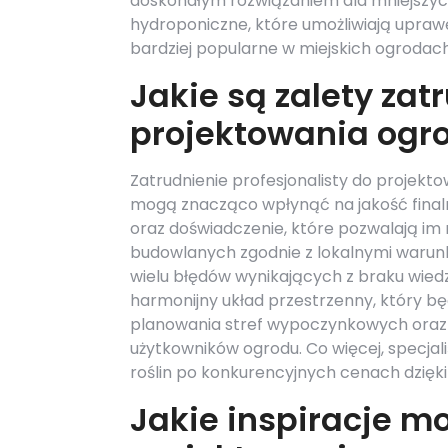
doskonałym rozwiązaniem dla mniejszych
hydroponiczne, które umożliwiają uprawę 
bardziej popularne w miejskich ogrodach
Jakie są zalety zat
projektowania ogr
Zatrudnienie profesjonalisty do projekto
mogą znacząco wpłynąć na jakość finaln
oraz doświadczenie, które pozwalają im 
budowlanych zgodnie z lokalnymi warun
wielu błędów wynikających z braku wiedz
harmonijny układ przestrzenny, który bę
planowania stref wypoczynkowych oraz 
użytkowników ogrodu. Co więcej, specjal
roślin po konkurencyjnych cenach dzięk
Jakie inspiracje m