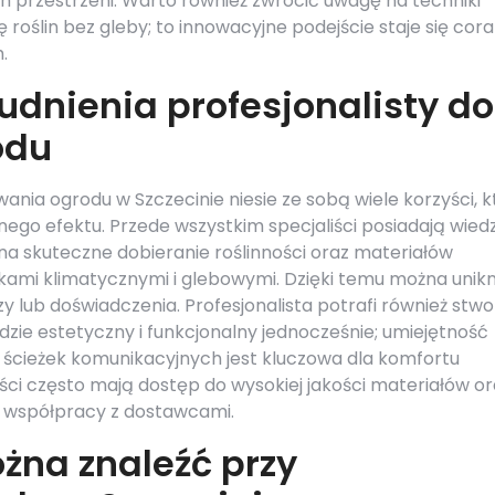
 przestrzeni. Warto również zwrócić uwagę na techniki
roślin bez gleby; to innowacyjne podejście staje się cora
.
rudnienia profesjonalisty do
odu
wania ogrodu w Szczecinie niesie ze sobą wiele korzyści, k
ego efektu. Przede wszystkim specjaliści posiadają wied
na skuteczne dobieranie roślinności oraz materiałów
kami klimatycznymi i glebowymi. Dzięki temu można unik
y lub doświadczenia. Profesjonalista potrafi również stw
dzie estetyczny i funkcjonalny jednocześnie; umiejętność
ścieżek komunikacyjnych jest kluczowa dla komfortu
iści często mają dostęp do wysokiej jakości materiałów o
i współpracy z dostawcami.
ożna znaleźć przy