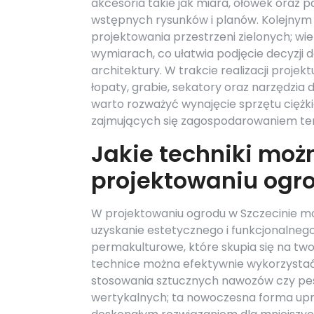
akcesoria takie jak miara, ołówek oraz 
wstępnych rysunków i planów. Kolejny
projektowania przestrzeni zielonych; wi
wymiarach, co ułatwia podjęcie decyzji 
architektury. W trakcie realizacji proje
łopaty, grabie, sekatory oraz narzędzia
warto rozważyć wynajęcie sprzętu ciężki
zajmujących się zagospodarowaniem te
Jakie techniki moż
projektowaniu ogr
W projektowaniu ogrodu w Szczecinie m
uzyskanie estetycznego i funkcjonalneg
permakulturowe, które skupia się na tw
technice można efektywnie wykorzystać
stosowania sztucznych nawozów czy pes
wertykalnych; ta nowoczesna forma upr