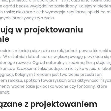
ież pamiętać o proporcjach – zbyt duża ilość roślinnośc
 że ogród będzie wyglądał na zaniedbany. Kolejnym błęde
 roślin; niektóre z nich wymagają regularnej opieki, co 
ych intensywny tryb życia.
ują w projektowaniu
nie
inie zmieniają się z roku na rok, jednak pewne kierunki s
ne. W ostatnich latach coraz większą uwagę przykłada się
onego rozwoju. Ogród naturalny z rodzimą florą staje si
ńców Szczecina; takie podejście nie tylko wspiera loka
gnacji. Kolejnym trendem jest tworzenie przestrzeni
cem relaksu, spotkań towarzyskich oraz aktywności fizycz
ementy wodne takie jak oczka wodne czy fontanny, które
imat.
iązane z projektowaniem