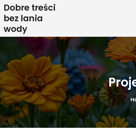
Skip
Dobre treści
to
bez lania
content
wody
Proj
H