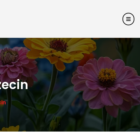
zecin
in