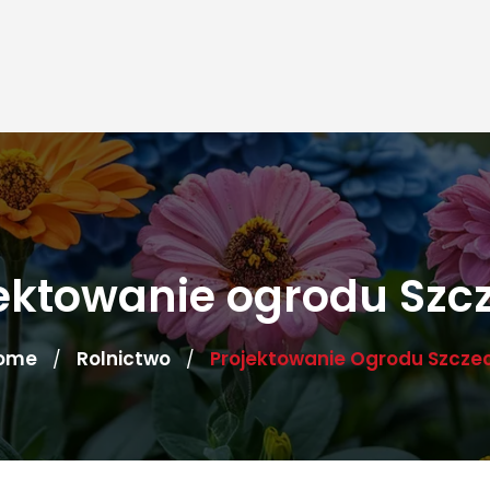
ektowanie ogrodu Szc
ome
Rolnictwo
Projektowanie Ogrodu Szczec
/
/