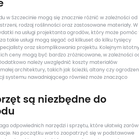
e
u w Szczecinie mogą się znacznie różnić w zależności od
estrzeni, rodzaj roślinności oraz zastosowane materiały. W
wydatki na usługi projektanta ogrodów, który może pomóc
a takie usługi mogą sięgać od kilkuset do kilku tysięcy
specjalisty oraz skomplikowania projektu. Kolejnym istot
ich ceny mogą być bardzo zróżnicowane, w zależności o
. Dodatkowo należy uwzględnić koszty materiałów
ej architektury, takich jak ścieżki, altany czy ogrodzen
lacji systemu nawadniającego również może znacząco
przęt są niezbędne do
odu
ga odpowiednich narzędzi i sprzętu, które ułatwią zaró
alizacje. Na początku warto zaopatrzyć się w podstawowe