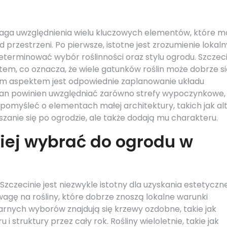
aga uwzględnienia wielu kluczowych elementów, które 
rzestrzeni. Po pierwsze, istotne jest zrozumienie lokal
erminować wybór roślinności oraz stylu ogrodu. Szczec
em, co oznacza, że wiele gatunków roślin może dobrze si
nym aspektem jest odpowiednie zaplanowanie układu
an powinien uwzględniać zarówno strefy wypoczynkowe, j
 pomyśleć o elementach małej architektury, takich jak al
ruszanie się po ogrodzie, ale także dodają mu charakteru.
piej wybrać do ogrodu w
zczecinie jest niezwykle istotny dla uzyskania estetyczne
agę na rośliny, które dobrze znoszą lokalne warunki
rnych wyborów znajdują się krzewy ozdobne, takie jak
 i struktury przez cały rok. Rośliny wieloletnie, takie jak