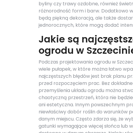
byliny czy trawy ozdobne, również świet
różnorodność form i barw. Dodatkowo w
będą piękną dekoracją, ale także dosta
jednorocznych, które mogą dodać intens
Jakie są najczęsts
ogrodu w Szczecini
Podczas projektowania ogrodu w Szczecin
wiele pułapek, w które można łatwo wp
najczęstszych błędów jest brak planu p
przed rozpoczęciem prac. Bez dokładn
przemyślenia układu ogrodu można stw
chaotyczną przestrzeń, która nie będzie
ani estetyczna. Innym powszechnym pr
niewłaściwy dobór roślin do warunków 
danym miejscu. Często zdarza się, że wy
gatunki wymagające więcej słońca lub wil