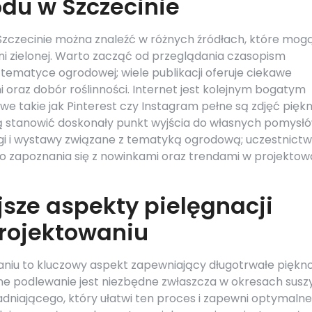
du w Szczecinie
 Szczecinie można znaleźć w różnych źródłach, które mog
ni zielonej. Warto zacząć od przeglądania czasopism
ematyce ogrodowej; wiele publikacji oferuje ciekawe
 oraz dobór roślinności. Internet jest kolejnym bogatym
owe takie jak Pinterest czy Instagram pełne są zdjęć piękn
stanowić doskonały punkt wyjścia do własnych pomysłó
gi i wystawy związane z tematyką ogrodową; uczestnict
do zapoznania się z nowinkami oraz trendami w projektow
jsze aspekty pielęgnacji
projektowaniu
aniu to kluczowy aspekt zapewniający długotrwałe piękno
arne podlewanie jest niezbędne zwłaszcza w okresach suszy
dniającego, który ułatwi ten proces i zapewni optymalne