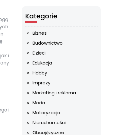
Kategorie
mogą
nych
Biznes
in
ę
Budownictwo
Dzieci
ak i
tany
Edukacja
Hobby
Imprezy
Marketing i reklama
Moda
go i
Motoryzacja
Nieruchomości
Obcojęzyczne