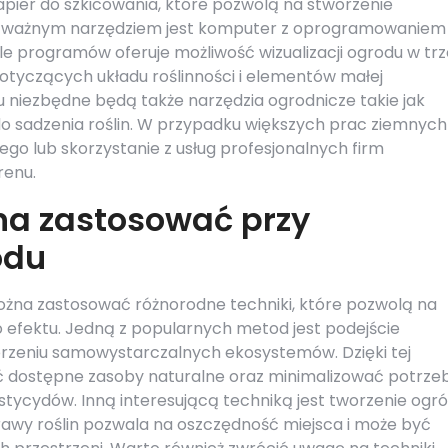
papier do szkicowania, które pozwolą na stworzenie
m ważnym narzędziem jest komputer z oprogramowaniem
ele programów oferuje możliwość wizualizacji ogrodu w tr
dotyczących układu roślinności i elementów małej
ktu niezbędne będą także narzędzia ogrodnicze takie jak
 do sadzenia roślin. W przypadku większych prac ziemnych
ego lub skorzystanie z usług profesjonalnych firm
renu.
na zastosować przy
odu
ożna zastosować różnorodne techniki, które pozwolą na
o efektu. Jedną z popularnych metod jest podejście
orzeniu samowystarczalnych ekosystemów. Dzięki tej
 dostępne zasoby naturalne oraz minimalizować potrze
tycydów. Inną interesującą techniką jest tworzenie ogr
awy roślin pozwala na oszczędność miejsca i może być