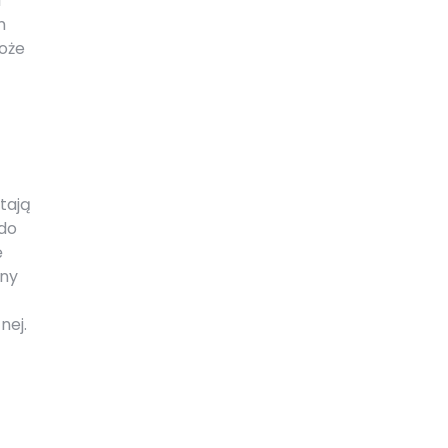
i
m
może
tają
 do
ę
lny
nej.