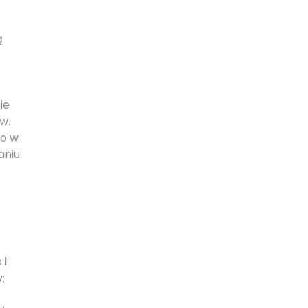
ą
ie
w.
wo w
aniu
 i
;