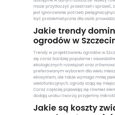
dostępne w danym obszarze. Należy równ
może przytłoczyć przestrzeń i sprawić,
jest ignorowanie potrzeb pielęgnacyjnych
być problematyczne dla osób prowadząc
Jakie trendy domin
ogrodów w Szczeci
Trendy w projektowaniu ogrodów w Szczec
się coraz bardziej popularne i zauważal
ekologicznych rozwiązań oraz zrównoważ
preferowanym wyborem dla wielu mieszka
ekosystem, ale także wymaga mniej pielę
wielofunkcyjnych; ogrody stają się miejs
Coraz częściej pojawiają się również el
dodają uroku i tworzą przyjemny mikrokl
Jakie są koszty zw