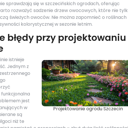
nie sprawdzają się w szczecińskich ogrodach, oferując
arto rozważyć sadzenie drzew owocowych, które nie tyl
rczą świeżych owoców. Nie można zapomnieć o roślinach
ywności kolorystycznej w sezonie letnim.
ze błędy przy projektowaniu
e
ie istnieje
aść. Jednym z
rzestrzennego
ego
orzyć
 funkcjonalna
oblemem jest
panujących w
Projektowanie ogrodu Szczecin
bierane są
goci niż te