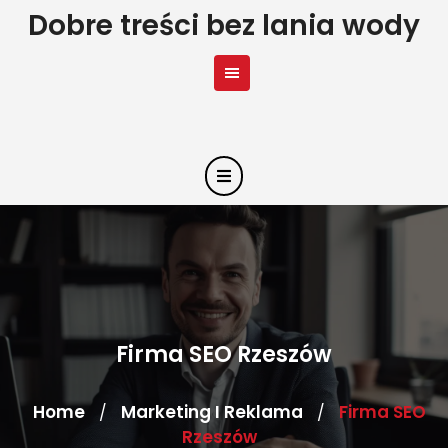
Skip
Dobre treści bez lania wody
to
content
Firma SEO Rzeszów
Home
Marketing I Reklama
Firma SEO
/
/
Rzeszów