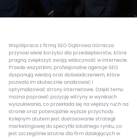
Współpraca z firmą SEO Dąbrowa Górnicza
przynosi wiele korzyści dla przedsiębiorstw, które
pragną zwiększyć swoją widoczność w internecie.
Przede wszystkim, profesjonalne agencje SEO
dysponują wiedzą oraz doświadczeniem, które
pozwala im skutecznie analizować i
optymalizować strony internetowe. Dzięki temu
można poprawić pozycję witryny w wynikach
wyszukiwania, co przekłada się na większy ruch na
stronie oraz potencjalnie wyższe przychody.
Kolejnym atutem jest dostosowanie strategii
marketingowej do specyfiki lokalnego rynku, co
jest szczególnie istotne dla firm działających w