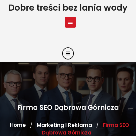
Skip
Dobre treści bez lania wody
to
content
Firma SEO Dąbrowa Górnicza
Home
Marketing I Reklama
Firma SEO
/
/
Dąbrowa Górnicza