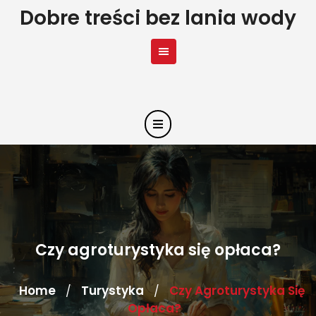
Skip
Dobre treści bez lania wody
to
content
Czy agroturystyka się opłaca?
Home
Turystyka
Czy Agroturystyka Się
/
/
Opłaca?