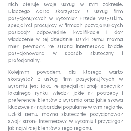
nich oferuje swoje us?ugi w tym zakresie.
Dlaczego warto skorzysta? z us?ug firm
pozycjonuj?cych w Bytomiu? Przede wszystkim,
specjali?ci pracuj?cy w firmach pozycjonuj?cych
posiadaj? odpowiednie kwalifikacje i do?
wiadczenie w tej dziedzinie. Dzi?ki temu, mo?na
mie? pewno??, ?e strona internetowa b?dzie
pozycjonowana w sposób skuteczny i
profesjonalny.
Kolejnym powodem, dla którego warto
skorzysta? z us?ug firm pozycjonuj?cych w
Bytomiu, jest fakt, ?e specjali?ci znaj? specyfik?
lokalnego rynku. Wiedz?, jakie s? potrzeby i
preferencje klientów z Bytomia oraz jakie s?owa
kluczowe s? najbardziej popularne w tym regionie.
Dzi?ki temu, mo?na skutecznie pozycjonowa?
swoj? stron? internetow? w Bytomiu i przyci?ga?
jak najwi?cej klientów z tego regionu.