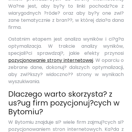
Wa?ne jest, aby by?y to linki pochodz?ce z
wiarygodnych ?róde? oraz aby by?y one zwi?
zane tematycznie z bran??, w której dzia?a dana
firma.
Ostatnim etapem jest analiza wyników i ci?g?a
optymalizacja. W trakcie analizy wyników,
specjali?ci sprawdzaj?, jakie efekty przynosi
pozycjonowanie strony internetowej
. W oparciu o
zebrane dane, dokonuj? dalszych optymalizacji,
aby zwi?kszy? widoczno?? strony w wynikach
wyszukiwania.
Dlaczego warto skorzysta? z
us?ug firm pozycjonuj?cych w
Bytomiu?
W Bytomiu znajduje si? wiele firm zajmuj?cych si?
pozycjonowaniem stron internetowych. Ka?da z