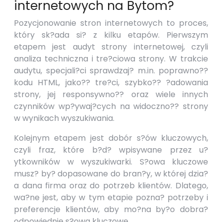
internetowych na Bytom?
Pozycjonowanie stron internetowych to proces,
który sk?ada si? z kilku etapów. Pierwszym
etapem jest audyt strony internetowej, czyli
analiza techniczna i tre?ciowa strony. W trakcie
audytu, specjali?ci sprawdzaj? m.in. poprawno??
kodu HTML, jako?? tre?ci, szybko?? ?adowania
strony, jej responsywno?? oraz wiele innych
czynników wp?ywaj?cych na widoczno?? strony
w wynikach wyszukiwania.
Kolejnym etapem jest dobór s?ów kluczowych,
czyli fraz, które b?d? wpisywane przez u?
ytkowników w wyszukiwarki. S?owa kluczowe
musz? by? dopasowane do bran?y, w której dzia?
a dana firma oraz do potrzeb klientów. Dlatego,
wa?ne jest, aby w tym etapie pozna? potrzeby i
preferencje klientów, aby mo?na by?o dobra?
odpowiednie s?owa kluczowe.