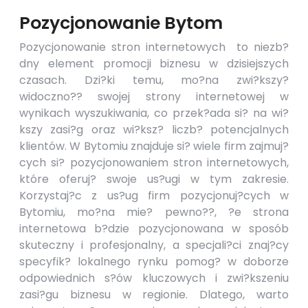
Pozycjonowanie Bytom
Pozycjonowanie stron internetowych to niezb?
dny element promocji biznesu w dzisiejszych
czasach. Dzi?ki temu, mo?na zwi?kszy?
widoczno?? swojej strony internetowej w
wynikach wyszukiwania, co przek?ada si? na
wi?
kszy zasi?g oraz wi?ksz? liczb? potencjalnych
klientów. W Bytomiu znajduje si? wiele firm zajmuj?
cych si? pozycjonowaniem stron internetowych,
które oferuj? swoje us?ugi w tym zakresie.
Korzystaj?c z us?ug firm pozycjonuj?cych w
Bytomiu, mo?na mie? pewno??, ?e strona
internetowa b?dzie pozycjonowana w sposób
skuteczny i profesjonalny, a specjali?ci znaj?cy
specyfik? lokalnego rynku pomog? w doborze
odpowiednich s?ów kluczowych i zwi?kszeniu
zasi?gu biznesu w regionie. Dlatego, warto