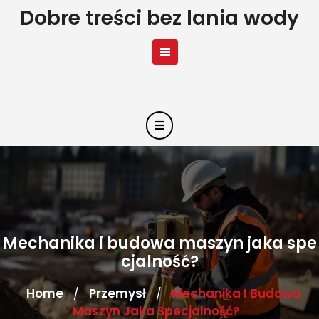
Skip
Dobre treści bez lania wody
to
content
Mechanika i budowa maszyn jaka spe
cjalność?
Home
Przemysł
Mechanika I Budowa
/
/
Maszyn Jaka Specjalność?