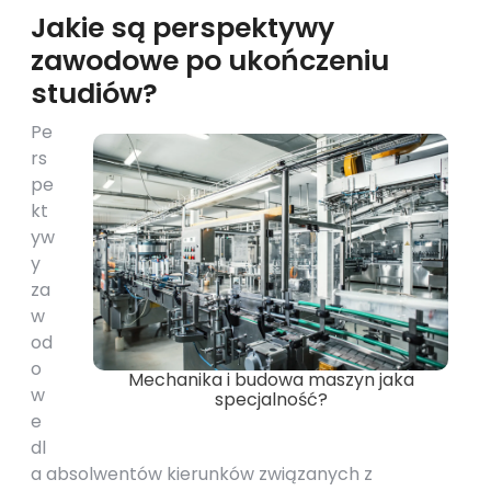
Jakie są perspektywy
zawodowe po ukończeniu
studiów?
Pe
rs
pe
kt
yw
y
za
w
od
o
Mechanika i budowa maszyn jaka
w
specjalność?
e
dl
a absolwentów kierunków związanych z