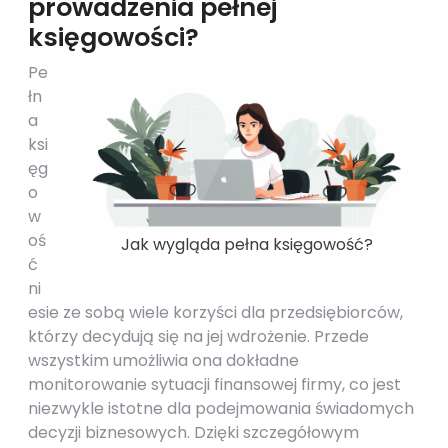
prowadzenia pełnej
księgowości?
Pe
łn
a
ksi
ęg
o
w
oś
Jak wygląda pełna księgowość?
ć
ni
esie ze sobą wiele korzyści dla przedsiębiorców,
którzy decydują się na jej wdrożenie. Przede
wszystkim umożliwia ona dokładne
monitorowanie sytuacji finansowej firmy, co jest
niezwykle istotne dla podejmowania świadomych
decyzji biznesowych. Dzięki szczegółowym