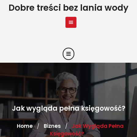
Skip
Dobre treści bez lania wody
to
content
Jak wygląda pełna księgowość?
Home
Biznes
Jak Wygląda Pełna
/
/
Księgowość?