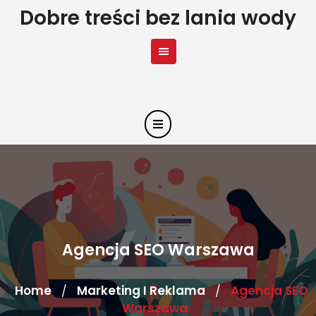
Skip
Dobre treści bez lania wody
to
content
Agencja SEO Warszawa
Home
Marketing I Reklama
Agencja SEO
/
/
Warszawa