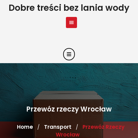
Skip
Dobre treści bez lania wody
to
content
Przewóz rzeczy Wrocław
Home
Transport
Przewóz Rzeczy
/
/
Wrocław