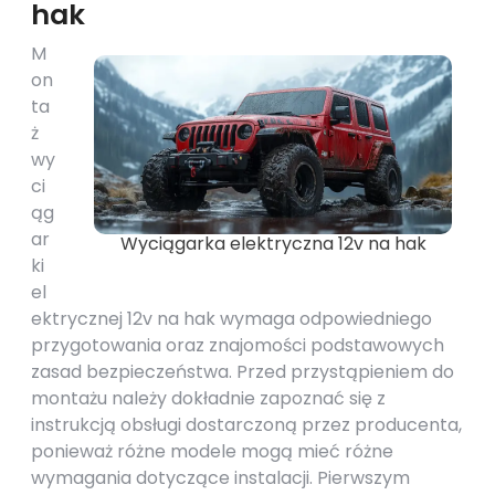
hak
M
on
ta
ż
wy
ci
ąg
ar
Wyciągarka elektryczna 12v na hak
ki
el
ektrycznej 12v na hak wymaga odpowiedniego
przygotowania oraz znajomości podstawowych
zasad bezpieczeństwa. Przed przystąpieniem do
montażu należy dokładnie zapoznać się z
instrukcją obsługi dostarczoną przez producenta,
ponieważ różne modele mogą mieć różne
wymagania dotyczące instalacji. Pierwszym