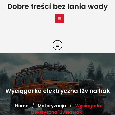
Skip
Dobre treści bez lania wody
to
content
Wyciągarka elektryczna 12v na hak
Home
Motoryzacja
Wyciągarka
/
/
Elektryczna 12v Na Hak