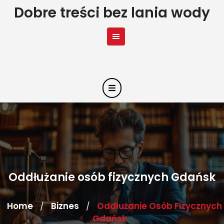
Skip
Dobre treści bez lania wody
to
content
Oddłużanie osób fizycznych Gdańsk
Home
Biznes
Oddłużanie Osób Fizycznych
/
/
Gdańsk