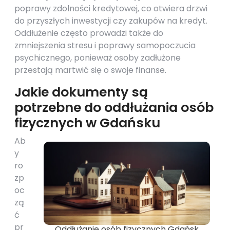
poprawy zdolności kredytowej, co otwiera drzwi
do przyszłych inwestycji czy zakupów na kredyt.
Oddłużenie często prowadzi także do
zmniejszenia stresu i poprawy samopoczucia
psychicznego, ponieważ osoby zadłużone
przestają martwić się o swoje finanse.
Jakie dokumenty są
potrzebne do oddłużania osób
fizycznych w Gdańsku
Ab
y
ro
zp
oc
zą
ć
pr
Oddłużanie osób fizycznych Gdańsk